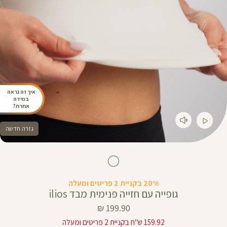
איך זה נראה
במידה
אחרת?
גזרה חדשה
20% בקניית 2 פריטים ומעלה
גופייה עם חזייה פנימית מבד ilios
מחיר
199.90 ₪
מוצר
159.92 ש"ח בקניית 2 פריטים ומעלה