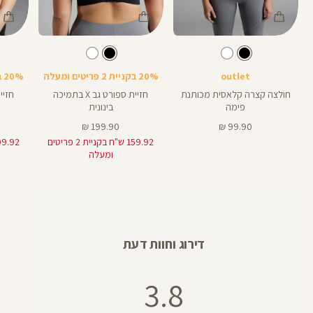
Color
Color
Color
Sports
Sports
Shirt
צבע
שחור
צבע
שחור
שחור
שחור
שחור
Bra
Bra
outlet
20% בקניית 2 פריטים ומעלה
20% בקניית 2 פריטים ומעלה
חולצה קצרה קלאסית מכותנת
חזיית ספורט גב X בתמיכה
פימה
בינונית
מחיר
מחיר
199.90 ₪
99.90 ₪
מוצר
מוצר
159.92 ש"ח בקניית 2 פריטים
ומעלה
דירוג וחוות דעת
3.8