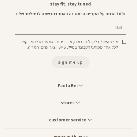
stay fit, stay tuned
10% הנחה על הקנייה הראשונה באתר בהרשמה לניוזלטר שלנו
Mail
אני מאשר/ת לקבל מבצעים, עדכונים ופרסומים מדלתא בקשר
לכל אחד ממותגי הקבוצה במייל, SMS ושאר ערוצי המדיה.
sign me up
Panta
Rei
Panta Rei
stores
stores
customer
service
customer service
move
with
move with us