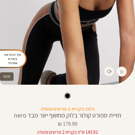
איך זה נראה
במידה
אחרת?
NEW
20% בקניית 2 פריטים ומעלה
חזיית ספורט קולור בלוק מחשוף ישר מבד nero
מחיר
179.90 ₪
מוצר
143.92 ש"ח בקניית 2 פריטים ומעלה