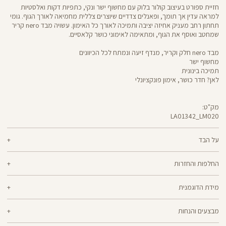
חזיית ספורט בעיצוב קולור בלוק עם מחשוף ישר ונקי, כתפיות דקות ואלסטיות
למראה עדין אך תומך, ופאנלים צדדיים שיוצרים צללית מחמיאה לאורך הגוף. גומי
תחתון רחב מעניק אחיזה יציבה ותמיכה לאורך כל האימון. עשויה מבד nero קריר
שמחטב ואוסף את הגוף, ומתאימה לאימוני כושר קלאסיים.
מבד nero חלק וקריר, מנדף זיעה ונמתח לכל הכיוונים
מחשוף ישר
תמיכה בינונית
לאן? חדר כושר, אימון פונקציונלי
מק"ט:
LA01342_LM020
LA01342
Sports
Bra
על הבד
70% ניילון, 30% לייקרה
החלפות והחזרות
nero - מגע קריר, תמיכה גבוהה ותחושה נינוחה - שלושת המרכיבים לאימון דינמי
ניתן להחליף או להחזיר מוצרים שנקנו באתר תוך 21 ימים ממועד הקנייה בהתאם
מוצלח. nero מחטב בלי ללחוץ, משתלב בטבעיות עם הגוף ונותר אטום ויציב גם
מידת הדוגמנית
למדיניות ההחזרות\החלפות של הרשת.
מדיניות החלפות
בפני הסקוואט הכי נמוך. מיוצר בטכנולוגיית סיב silver-go מנדף ריחות
ואנטי-בקטריאלי
הדוגמנית דקל בגובה 1.73 לובשת מידה XS
ההחלפה וההחזרה מתבצעות בכל חנויות Panta Rei.
מבצעים והנחות
מוצרים בלעדיים לאתר או שאינם במלאי - לא ניתן להחליף אך ניתן לבצע החזרה
ולקבל החזר כספי.