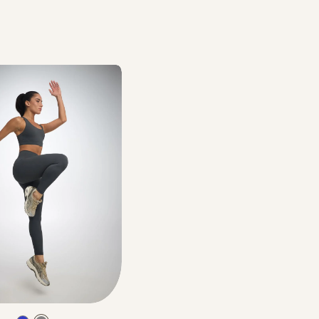
ללא כפל קופונים, על מוצרים שמופיע תווית של המבצע,
היתרה לאחר הפחתת ההנחות האחרות
קופונים – ניתן לממש קופון אחד בהזמנה. הנחת קופון אינ
וגיפטקארד
מהמגוון שבמבצע.
מבצע 
את ההנחה.
המבצעים תקפים על המוצרים המשתתפים במבצע בלבד,
בתווית (סטמפת) מבצע.
Color
Pants