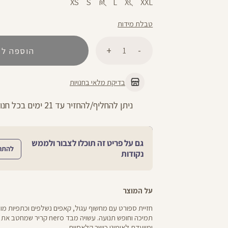
XS
S
M
L
XL
XXL
טבלת מידות
כמות
הוספה לס
בדיקת מלאי בחנויות
ניתן להחליף/להחזיר עד 21 ימים בכל חנויות הרשת >>
גם על פריט זה תוכלו לצבור ולממש
להתח
נקודות
על המוצר
חזיית ספורט עם מחשוף עגול, קאפים נשלפים וכתפיות מו
תמיכה וחופש תנועה. עשויה מבד nero 
ומיועדת לאימוני כושר קלאסיים.