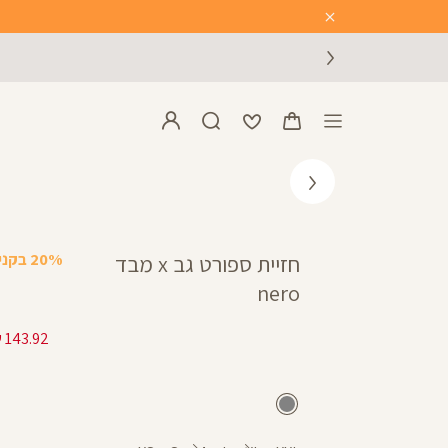
Close
Timer
20% בקניית 2 פריטים ומעלה
חזיית ספורט גב x מבד
nero
אפור