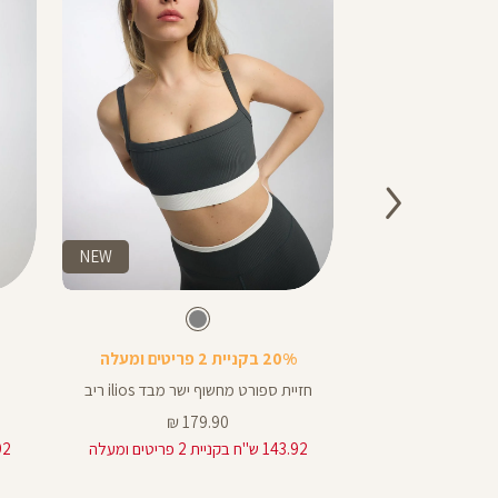
NEW
NEW
Color
Color
Pants
Sports
צבע
אפור
צבע
אפור
אפור
אפור
ור
כחול
אפור
Bra
או
20% בקניית 2 פריטים ומעלה
באינ
25
מבד nero
חזיית ספורט מחשוף ישר מבד ilios ריב
25
מחיר
179.90 ₪
279
מוצר
143.92 ש"ח בקניית 2 פריטים ומעלה
223.92 ש
8