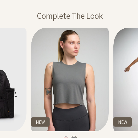
ההנחה תחושב על
Complete The Look
ה חלה על דמי משלוח,
מבצע 1+1מתנה – ההנחה תחושב על הפריט הזול מבניהם. יש לבחור 2 יחידות
20% בקניית 2 פריטים ומעלה- יש לרכוש מעל 2 מוצרים על מנת לקבל
 המסומנים באתר
NEW
NEW
Color
Color
Shirt
תיק