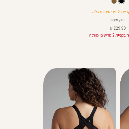
צבע
שחור
שחור
חום
תיק אימון
מחיר
229.90 ₪
מוצר