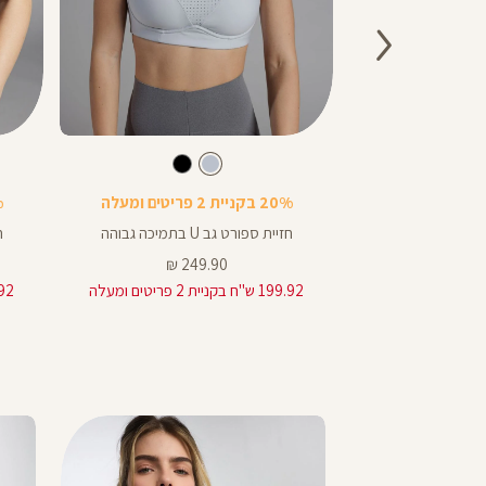
Color
Color
Sports
Sports
בע
חור
צבע
תכלת-אפור
תכלת-אפור
שחור
בן
חום
שחור
תכלת-אפור
Bra
Bra
20% בקניית 2 פריטים ומעלה
20%
ili
חזיית ספורט גב U בתמיכה גבוהה
ח
מחיר
249.90 ₪
17
מוצר
199.92 ש"ח בקניית 2 פריטים ומעלה
199.92 ש"ח