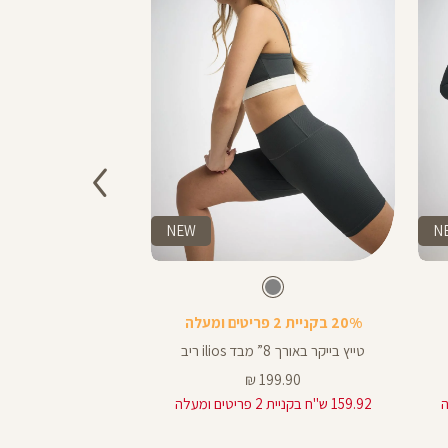
NEW
N
Color
Color
Pants
מזרן
צבע
אפור
אפור
אפור
אפור
פילאטיס
אורך
20% בקניית 2 פריטים ומעלה
% off
באינצים
8
טייץ בייקר באורך 8” מבד ilios ריב
מזרן למיטת
8
מחיר
מחיר
מ
179.90 ₪
199.90 ₪
מוצר
רגיל
מ
159.92 ש"ח בקניית 2 פריטים ומעלה
25