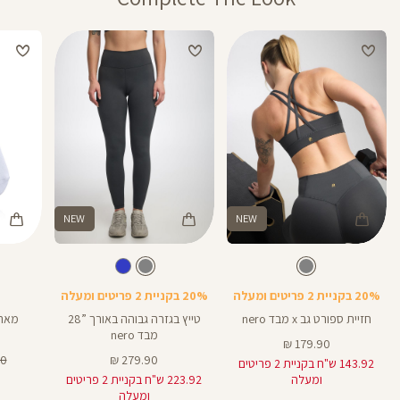
וגיפטקארד
מבצע 1+1מתנה – ההנחה תחושב על הפריט הזול מבניהם. יש לבחור 2 יחידות
מהמגוון שבמבצע.
מבצע 20% בקניית 2 פריטים ומעלה- יש לרכוש מעל 2 מוצרים על מנת לקבל את
ההנחה.
המבצעים תקפים על המוצרים המשתתפים במבצע בלבד, המסומנים באתר
בתווית (סטמפת) מבצע.
NEW
NEW
Color
Color
Color
28
Spo
Pants
גרביים
צבע
אפור
צבע
אפור
אפור
אפור
LM099
אורך
Bra
28
באינצים
20% בקניית 2 פריטים ומעלה
20% בקניית 2 פריטים ומעלה
25
חזיית ספורט גב x מבד nero
טייץ בגזרה גבוהה באורך ”28
מבד nero
מחיר
179.90 ₪
מוצר
מחיר
מח
 ₪
279.90 ₪
143.92 ש"ח בקניית 2 פריטים
מוצר
רגי
ומעלה
223.92 ש"ח בקניית 2 פריטים
ומעלה