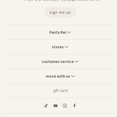
sign me up
Panta
Rei
Panta Rei
stores
stores
customer
service
customer service
move
with
move with us
us
gift card
tiktok
youtube
instagram
facebook