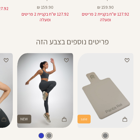
מחיר
מחיר
159.90 ₪
159.90 ₪
מוצר
מוצר
127.92 ש"ח בקניית 2 פריטים
127.92 ש"ח בקניית 2 פריטים
ומעלה
ומעלה
פריטים נוספים בצבע הזה
NEW
sale
Color
Color
Color
25
מזרן
Pants
Sports
צבע
אפור
צבע
אפור
אפור
אפור
אפור
אורך
פילאטיס
Bra