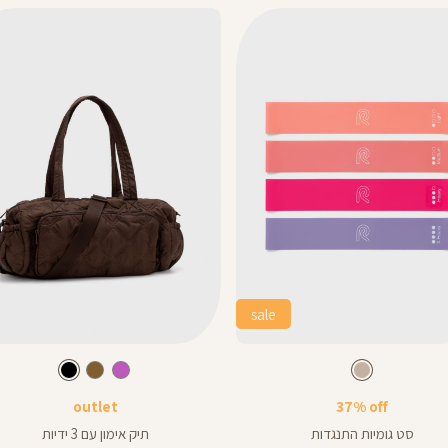
sale
Color
תיק
צבע
מעורב
צבע
שחור
חום
מעורב
ורוד
חום
שחור
ספורט
צבעים
צבעים
מעושן
outlet
37% off
סט גומיות התנגדות
תיק אימון עם 3 ידיות