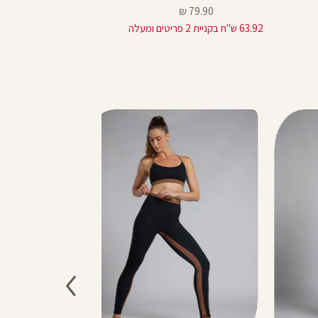
מחיר
מחיר
מח
₪
219.90 ₪
79.90 ₪
מוצר
רגיל
מו
63.92 ש"ח בקניית 2 פריטים ומעלה