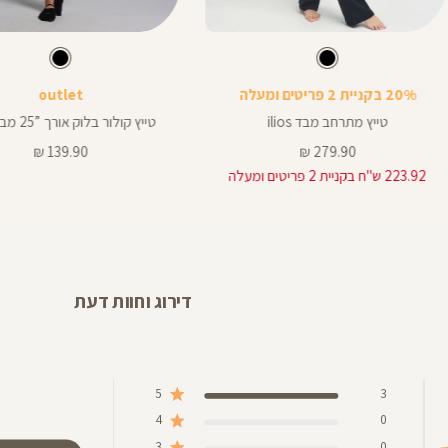
Color
Pants
צבע
שחור
צבע
שחור
שחור
שחור
שחור
רך
אורך
20% בקניית 2 פריטים ומעלה
outlet
צים
באינצים
25
טייץ מתרחב מבד ilios
טייץ קולור בלוק אורך ”25 מבד ilios
25
מחיר
מחיר
139.90 ₪
279.90 ₪
מוצר
מוצר
"ח בקניית 2 פריטים ומעלה
דירוג וחוות דעת
5
3
4
0
3
0