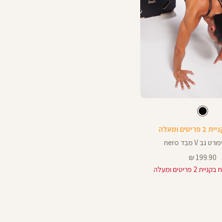
צבע
שחור
שחור
גב V מבד nero
מחיר
199.90 ₪
מוצר