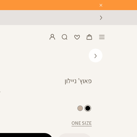
Close
Timer
פאוץ’ ניילון
מ
₪
ר
שחור
מוקה
ONE SIZE
כמות