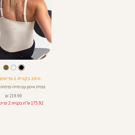
Color
Shirt
צבע
שחור
לבן
שחור
לבן
חום
20% בקניית 2 פריטים ומעלה
גופיית אימון עם חזייה פנימית מב
מחיר
219.90 ₪
מוצר
175.92 ש"ח בקניית 2 פריטים ומעלה