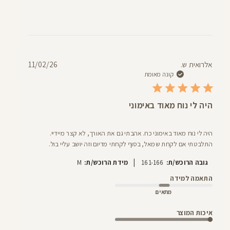
תאריך
אלרואית ש.
11/02/26
פרסום
קונה מאומת
היה לי נוח מאוד באימוני
היה לי נוח מאוד באימוני כח. אהבתי גם את האורך, לא קצר מיידיי.
התלבטתי אם לקחת שמאל, בסוף לקחתי מדיום וזה יושב עליי בול.
|
גובה הרוכש/ת:
161-166
מידת הרוכש/ת:
M
התאמה למידה
מתאים
איכות המוצר