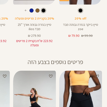
Color
Color
Color
28
25
Pants
Pants
Pant
צבע
שחור
צבע
שחור
שחור
שחור
שחור
אורך
אורך
אורך
עוד
8
28
25
8
אינצים
באינצים
באינצים
צבעים
20% off
20% בקניית 2 פריטים ומעלה
20% בקניית 2 פריטים ומעלה
25
28
טייץ בייקר בגזרה גבוהה מבד
טייץ בגזרה גבוהה אורך ”25
zoe
מבד ilios
מחיר
מחיר
מחיר
279.90 ₪
79.90 ₪
99.90 ₪
רגיל
מוצר
מוצר
223.92 ש"ח בקניית 2 פריטים
ומעלה
פריטים נוספים בצבע הזה