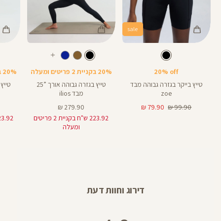
sale
Color
Color
Color
28
25
Pants
Pants
Pant
צבע
שחור
צבע
שחור
שחור
שחור
שחור
אורך
אורך
אורך
עוד
8
28
25
8
אינצים
באינצים
באינצים
צבעים
20% off
20% בקניית 2 פריטים ומעלה
20% בקניית 2 פריטים ומעלה
25
28
טייץ בייקר בגזרה גבוהה מבד
טייץ בגזרה גבוהה אורך ”25
zoe
מבד ilios
מחיר
מחיר
מחיר
279.90 ₪
79.90 ₪
99.90 ₪
רגיל
מוצר
מוצר
223.92 ש"ח בקניית 2 פריטים
ומעלה
דירוג וחוות דעת