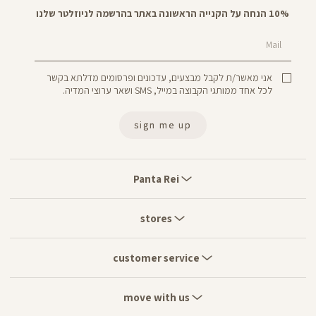
10% הנחה על הקנייה הראשונה באתר בהרשמה לניוזלטר שלנו
Mail
אני מאשר/ת לקבל מבצעים, עדכונים ופרסומים מדלתא בקשר
לכל אחד ממותגי הקבוצה במייל, SMS ושאר ערוצי המדיה.
sign me up
Panta
Rei
Panta Rei
stores
stores
customer
service
customer service
move
with
move with us
us