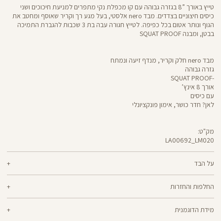
טייץ באורך ”8 בגזרה גבוהה עם קו מכפלת נקי מתפרים למניעת חיכוכים ושני
כיסים חיצוניים בצדדים. מבד nero אלסטי, בעל מגע רך וקריר שאוסף ומחטב את
הגוף ונותר אטום בכל כפיפה. לטייץ חגורה עבה בת 3 שכבות להגברת התמיכה
בבטן, ומבנה SQUAT PROOF
מבד nero חלק וקריר, מנדף זיעה ונמתח
גזרה גבוהה
-SQUAT PROOF
אורך 8 אינץ’
עם כיסים
לאן? חדר כושר, אימון פונקציונלי
מק"ט:
LA00692_LM020
LA00692
Pants
על הבד
70% ניילון, 30% לייקרה
החלפות והחזרות
nero - מגע קריר, תמיכה גבוהה ותחושה נינוחה - שלושת המרכיבים לאימון דינמי
ניתן להחליף או להחזיר מוצרים שנקנו באתר תוך 21 ימים ממועד הקנייה בהתאם
מוצלח. nero מחטב בלי ללחוץ, משתלב בטבעיות עם הגוף ונותר אטום ויציב גם
מידת הדוגמנית
למדיניות ההחזרות\החלפות של הרשת.
מדיניות החלפות
בפני הסקוואט הכי נמוך. מיוצר בטכנולוגיית סיב silver-go מנדף ריחות