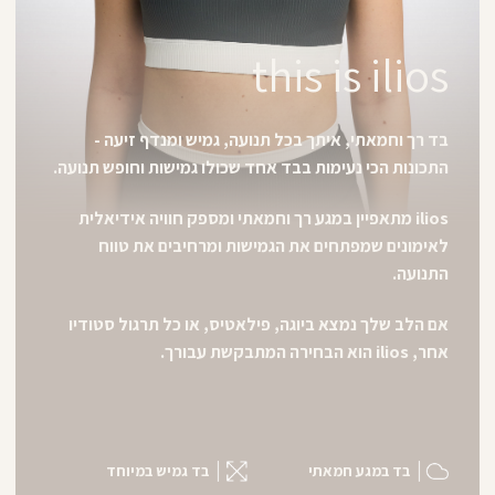
this is ilios
בד רך וחמאתי, איתך בכל תנועה, גמיש ומנדף זיעה -
התכונות הכי נעימות בבד אחד שכולו גמישות וחופש תנועה.
ilios מתאפיין במגע רך וחמאתי ומספק חוויה אידיאלית
לאימונים שמפתחים את הגמישות ומרחיבים את טווח
התנועה.
אם הלב שלך נמצא ביוגה, פילאטיס, או כל תרגול סטודיו
אחר, ilios הוא הבחירה המתבקשת עבורך.
בד במגע חמאתי
בד גמיש במיוחד