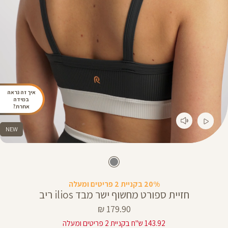
איך זה נראה
במידה
אחרת?
NEW
20% בקניית 2 פריטים ומעלה
חזיית ספורט מחשוף ישר מבד ilios ריב
מחיר
179.90 ₪
מוצר
143.92 ש"ח בקניית 2 פריטים ומעלה