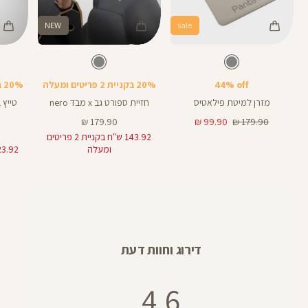
NEW
sale
Color
Color
Color
25
מזרן
Sports
Pants
צבע
אפור
צבע
אפור
אפור
אפור
אפור
אורך
פילאטיס
Bra
25
באינצים
44% off
20% בקניית 2 פריטים ומעלה
20% בקניית 2 פריטים ומעלה
28
מזרן למיטת פילאטיס
חזיית ספורט גב x מבד nero
מחיר
מחיר
מחיר
179.90 ₪
99.90 ₪
179.90 ₪
רגיל
מוצר
מוצר
143.92 ש"ח בקניית 2 פריטים
ומעלה
דירוג וחוות דעת
4.6