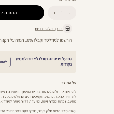
כמות
הוספה לס
בדיקת מלאי בחנויות
בלו 10% הנחה על הקניה הראשונה באתר
ניתן להחליף/להחזי
גם על פריט זה תוכלו לצבור ולממש
להתח
נקודות
על המוצר
להיראות טוב ולהרגיש טוב: גופיית האימון הזו עוצבה במיוח
מחטב, נמתח ומנדף זיעה, ומיועדת ללוות אותך לאורך אימ
עשויה מבד nero חלק וקריר, מנדף זיעה ונמתח לכל הכיוונים