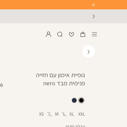
Close
Timer
גופיית אימון עם חזייה
פנימית מבד nero
מח
 ₪
רגי
שחור
כחול
שחור
XS
S
M
L
XL
XXL
טבלת מידות