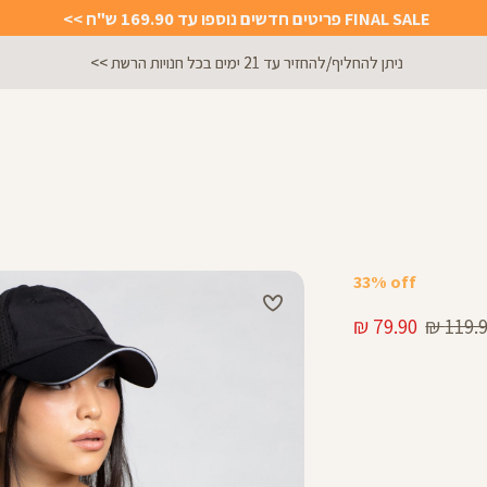
FINAL SALE פריטים חדשים נוספו עד 169.90 ש"ח >>
ניתן להחליף/להחזיר עד 21 ימים בכל חנויות הרשת >>
33% off
יר
מחיר
79.90 ₪
119.90
ל
מוצר