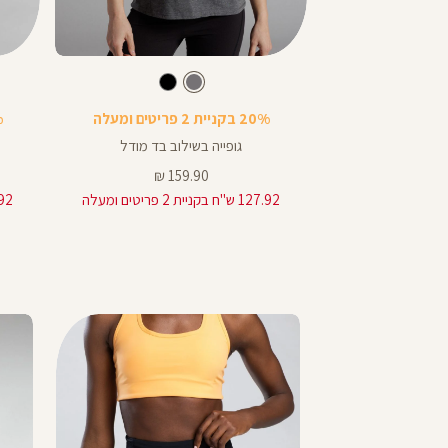
Color
Color
Shirt
Shirt
בן
בע
צבע
פחם
פחם
שחור
שחור
פחם
שחור
20% בקניית 2 פריטים ומעלה
20%
 ספורטיבית
גופייה בשילוב בד מודל
מחיר
159.90 ₪
15
מוצר
127.92 ש"ח בקניית 2 פריטים ומעלה
127.92 ש"ח