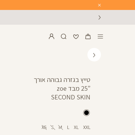
Close
Timer
טייץ בגזרה גבוהה אורך
”25 מבד zoe
SECOND SKIN
שחור
XS
S
M
L
XL
XXL