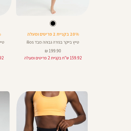
Color
Color
Pants
Pants
בע
חור
צבע
שחור
שחור
שחור
חור
שחור
אורך
אור
20% בקניית 2 פריטים ומעלה
20%
באינצים
באינצ
28
8
טייץ בייקר בגזרה גבוהה מבד ilios
טייץ 
28
8
מחיר
199.90 ₪
27
מוצר
159.92 ש"ח בקניית 2 פריטים ומעלה
223.92 ש"ח
25