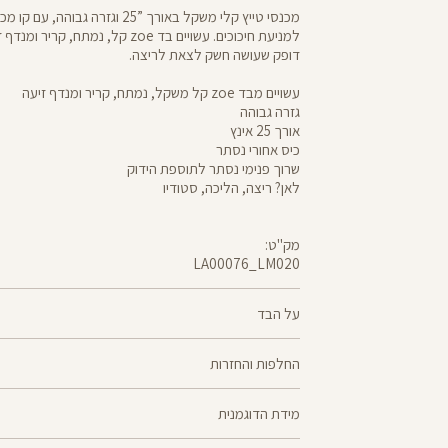
מכנסי טייץ קלי משקל באורך ”25 וגזרה גב
למניעת חיכוכים. עשויים בד zoe קל, נמתח,
דופק שעושה חשק לצאת לריצה.
עשויים מבד zoe קל משקל, נמתח, קריר ומנדף זיעה
גזרה גבוהה
אורך 25 אינץ
כיס אחורי נסתר
שרוך פנימי נסתר לתוספת הידוק
לאן? ריצה, הליכה, סטודיו
מק"ט:
LA00076_LM020
LA00076
Pants
על הבד
85% ניילון, 15% לייקרה
החלפות והחזרות
zoe - קל משקל, נמתח, קריר ומנדף זיעה - השילוב שמא
ניתן להחליף או
אינטנסיבי בתחושה נעימה. בזכות משקל נוצה, טכנולוגיית
מידת הדוגמנית
למדיניות ההחזרות\החלפות של הרשת.
מדיניות החלפות
ומגע חלקלק וקריר, zoe אידיאלי לפעילויות קרדי
מיוצר בטכנולוגיית סיב silver-go מנדף ריחות ואנטי-
הדוגמנית ניקול בגובה 1.78 לובשת מידה S