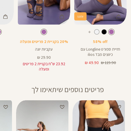
sale
Color
Color
Color
Spo
גרביים
בקבוק
צבע
סגול
צבע
סגול
סגול
סגול
סגול
עוד
Bra
בהיר
בהיר
בהיר
בהיר
בהיר
צבעים
58% off
20% בקניית 2 פריטים ומעלה
חזיית ספורט Longline עם
עקביות יוגה
כיווצים מבד ilios
מחיר
29.90 ₪
מחיר
מחיר
מוצר
49.90 ₪
119.90 ₪
23.92 ש"ח בקניית 2 פריטים
רגיל
מוצר
ומעלה
פריטים נוספים שיתאימו לך