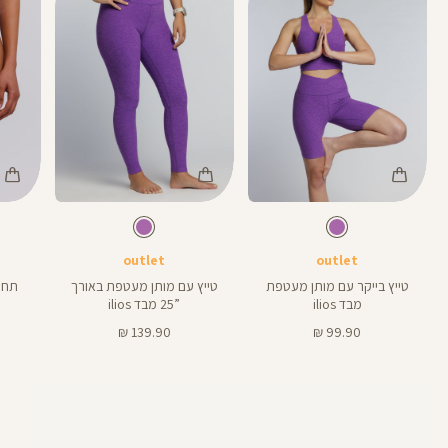
Color
Color
Color
Swimwear
Pants
Pant
צבע
סגול
צבע
סגול
סגול
סגול
סגול
אורך
אורך
25
8
בהיר
בהיר
בהיר
בהיר
בהיר
25
8
אינצים
באינצים
outlet
outlet
טייץ בייקר עם מותן מעטפת
טייץ עם מותן מעטפת באורך
תחתו
מבד ilios
”25 מבד ilios
מחיר
מחיר
139.90 ₪
99.90 ₪
מוצר
מוצר