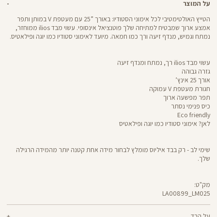
על המוצר
הטייץ האולטימטיבי לכל אימוני הסטודיו: באורך ”25 עם מעטפת V במותן ותפר
אמצע ארוך שמבטיח למתיחה שלך פוטנציאל אינסופי. עשוי מבד ilios ממוחזר,
נמתח וגמיש, מנדף זיעה ורך כמו חמאה. מיועד לאימוני סטודיו כמו יוגה ופילאטיס.
עשוי מבד ilios רך, נמתח ומנדף זיעה
גזרה גבוהה
אורך 25 אינץ’
חגורת מעטפת V עמוקה
תפר מפשעה ארוך
כיס פנימי נסתר
Eco friendly
לאן? אימוני סטודיו כמו יוגה ופילאטיס
שימי לב - רק בבד איליוס מומלץ לבחור מידה אחת קטנה יותר מהמידה הרגילה
שלך.
מק"ט:
LA00899_LM025
LA00899
Pants
על הבד