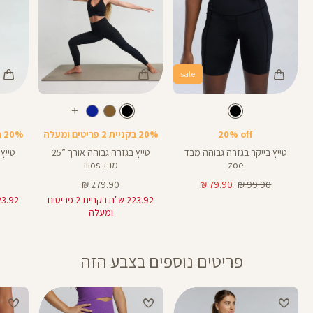
sale
Color
Color
Color
28
25
Pants
Pants
Pant
צבע
שחור
צבע
שחור
שחור
שחור
שחור
אורך
אורך
אורך
עוד
8
28
25
8
אינצים
באינצים
באינצים
צבעים
20% off
20% בקניית 2 פריטים ומעלה
20% בקניית 2 פריטים ומעלה
25
28
טייץ בייקר בגזרה גבוהה מבד
טייץ בגזרה גבוהה אורך ”25
zoe
מבד ilios
מחיר
מחיר
מחיר
279.90 ₪
79.90 ₪
99.90 ₪
רגיל
מוצר
מוצר
223.92 ש"ח בקניית 2 פריטים
ומעלה
פריטים נוספים בצבע הזה