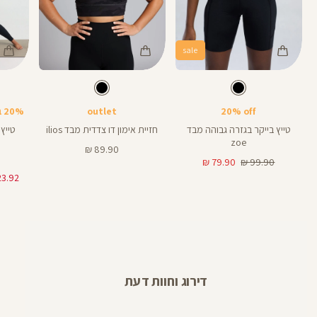
sale
Color
Color
Color
25
Pants
Sports
Pant
צבע
שחור
צבע
שחור
שחור
שחור
שחור
אורך
אורך
אורך
Bra
6
8
25
6
8
אינצים
באינצים
באינצים
20% off
outlet
20% בקניית 2 פריטים ומעלה
28
טייץ בייקר בגזרה גבוהה מבד
חזיית אימון דו צדדית מבד ilios
zoe
מחיר
89.90 ₪
מחיר
מחיר
מוצר
79.90 ₪
99.90 ₪
רגיל
מוצר
דירוג וחוות דעת