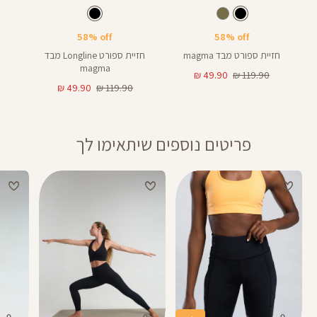
Color
Color
Sports
Sport
צבע
שחור
צבע
שחור
שחור
שחור
Bra
Bra
58% off
58% off
חזיית ספורט מבד magma
חזיית ספורט Longline מבד
magma
מחיר
מחיר
49.90 ₪
119.90 ₪
רגיל
מוצר
מחיר
מחיר
49.90 ₪
119.90 ₪
רגיל
מוצר
פריטים נוספים שיתאימו לך