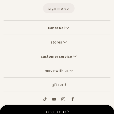
sign me up
Panta
Rei
Panta Rei
stores
stores
customer
service
customer service
move
with
move with us
us
gift card
tiktok
youtube
instagram
facebook
לבחירת מידה