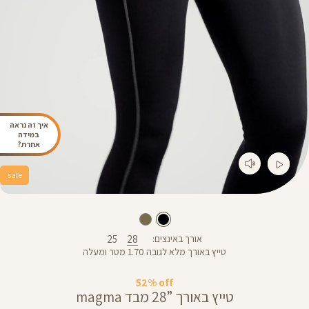
איך זה נראה
במידה
אחרת?
sale
25
28
אורך באינצים
טייץ באורך מלא לגובה 1.70 מטר ומעלה
52% off
טייץ באורך ”28 מבד magma