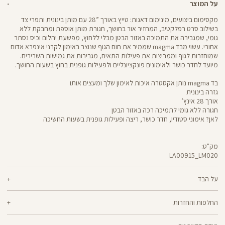
על המוצר
מקסימום ביצועים, מינימום דאגות: טייץ באורך ”28 עם מותן בינונית ותפרי צד
בשילוב סרט רפלקטיב, המחזיר אור בחושך, חגורת מותן אוספת ומחבקת ללא
גומי, שמגבירה את התמיכה באזור הבטן מבלי ללחוץ, מפשעת יהלום וכיס נסתר
אחורי. עשוי מבד magma שממיר את חום הגוף שנוצר באימון לקרני אינפרא אדום
שמוחזרות לגוף וממריצות את פעילות התאים, מגבירות את גמישות השרירים.
מיועד לחדר כושר ולאימונים פונקציונליים ולפעילות גופנית בחוץ בשעות החושך.
בד magma נותן אקסטרה איכות לאימון שלך ומעצים אותו
גזרה בינונית
אורך 28 אינץ’
חגורה ללא גומי לתמיכה רכה באזור הבטן
לאן? אימוני סטודיו, חדר כושר, ריצה ופעילות גופנית בשעות החשיכה
מק"ט:
LA00915_LM020
LA00915
Pants
על הבד
68% ניילון, 32% אלסטן
החלפות והחזרות
magma - בד שנוצר בטכנולוגיה ייחודית, שממירה את חום הגוף שנוצר באימון
ניתן להחליף או להחזיר מוצרים שנקנו באתר תוך 21 ימים ממועד הקנייה בהתאם
לקרני אינפרא אדום שמוחזרות לגוף וממריצות את פעילות התאים, מגבירות את