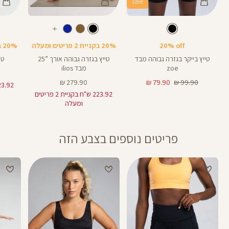
sale
Color
Color
Color
28
25
Pants
Pants
Pant
צבע
שחור
צבע
שחור
שחור
שחור
שחור
אורך
אורך
אורך
עוד
8
28
25
8
אינצים
באינצים
באינצים
צבעים
20% off
20% בקניית 2 פריטים ומעלה
20% בקניית 2 פריטים ומעלה
32
28
טייץ בייקר בגזרה גבוהה מבד
טייץ בגזרה גבוהה אורך ”25
טי
zoe
מבד ilios
מחיר
מחיר
מחיר
279.90 ₪
79.90 ₪
99.90 ₪
רגיל
מוצר
מוצר
223.92 ש"ח בקניית 2 פריטים
ומעלה
פריטים נוספים בצבע הזה