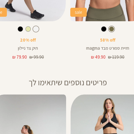
le
sale
Color
תיק
זית
צבע
לבן
צבע
לבן
זית
שחור
לבן
שמנת
שחור
צד
20% off
58% off
חזיית ספורט מבד magma
תיק צד ניילון
מחיר
מחיר
מחיר
מחיר
79.90 ₪
99.90 ₪
49.90 ₪
119.90 ₪
רגיל
מוצר
רגיל
מוצר
פריטים נוספים שיתאימו לך