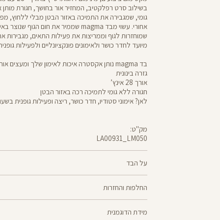
בשילוב סרט רפלקטיב, המחזיר אור בחושך, חגורת מותן
גומי, שמגבירה את התמיכה באזור הבטן מבלי ללחוץ, מפ
אחורי. עשוי מבד magma שממיר את חום הגוף ש
שמוחזרות לגוף וממריצות את פעילות התאים, מגבירות את
מיועד לחדר כושר ולאימונים פונקציונליים ולפעילות גופני
בד magma נותן אקסטרה איכות לאימון שלך ומעצים אותו
גזרה בינונית
אורך 28 אינץ’
חגורה ללא גומי לתמיכה רכה באזור הבטן
לאן? אימוני סטודיו, חדר כושר, ריצה ופעילות גופנית בשע
מק"ט:
LA00931_LM050
LA00931
Pants
על הבד
68% ניילון, 32% אלסטן
החלפות והחזרות
magma - בד שנוצר בטכנולוגיה ייחודית, שממירה את חו
ניתן להחליף או
לקרני אינפרא אדום שמוחזרות לגוף וממריצות את פעילות
מידת הדוגמנית
למדיניות ההחזרות\החלפות של הרשת.
מדיניות החלפות