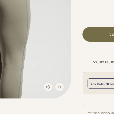
ל
ם עם שליח עד הבית - לכל הפרטים >>
משל
ברות/הצטרפות
ינימום דאגות: טייץ באורך ”28 עם מותן בינונית ותפרי צד