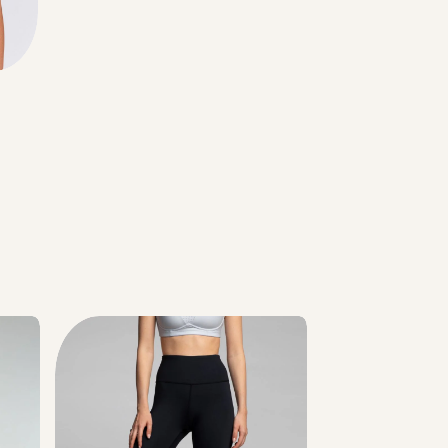
Color
Sports
זית
Bra