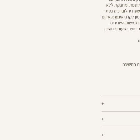
 אוספת ומחבקת ללא
שעת יהלום וכיס נסתר
נוצר באימון לקרני אינפרא אדום
 גמישות השרירים.
ת בחוץ בשעות החושך.
ות החשיכה
ם הגוף שנוצר באימון
 להחזיר מוצרים שנקנו באתר תוך 21 ימים ממועד הקנייה בהתאם
 התאים, מגבירות את
גמישות השרירים ומשפרות את מראה העור. הטייצים מבד magma נותנים