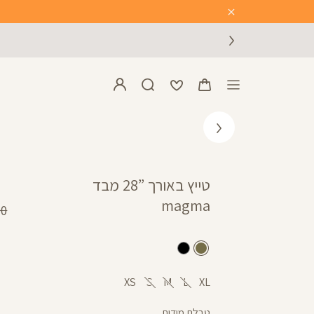
Close
Timer
טייץ באורך ”28 מבד
magma
מח
 ₪
רגי
זית
שחור
XS
S
M
L
XL
טבלת מידות