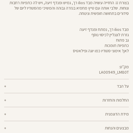
בצורת U. החזייה עשויה מבד ilios רך, גמיש ומנדף זיעה, ויש לה כתפיות רחבות
ונוחות. שלבי אותה עם טייץ מחמיא בגזרה גבוהה והמשיכי מהסטודיו ליום של
סידורים בתחושה חופשית ונינוחה.
מבד ilios רך, נמתח ומנדף זיעה
גזרת לונגליין לכיסוי נוסף
גב פתוח
כתפיות תומכות
לאן? אימוני סטודיו כמו יוגה ופילאטיס
מק"ט:
LA00949_LM80T
LA00949
Sports
Bra
על הבד
80% ניילון ממוחזר, 20% ליקרה ® אלסטן
החלפות והחזרות
ilios - רך וחמאתי, איתך בכל תנועה, גמיש ומנדף זיעה - התכונות הכי נעימות בבד
ניתן להחליף או להחזיר מוצרים שנקנו באתר תוך 21 ימים ממועד הקנייה בהתאם
אחד שכולו גמישות וחופש תנועה. אם הלב שלך נמצא ביוגה, פילאטיס או כל תרגול
מידת הדוגמנית
למדיניות ההחזרות\החלפות של הרשת.
מדיניות החלפות
סטודיו אחר, ilios הוא הבחירה המתבקשת עבורך. מיוצר בטכנולוגיית סיב silver-
go מנדף ריחות ואנטי-בקטריאלי
הדוגמנית ליאל בגובה 1.76 לובשת מידה XL
ההחלפה וההחזרה מתבצעות בכל חנויות Panta Rei.
מבצעים והנחות
מוצרים בלעדיים לאתר או שאינם במלאי - לא ניתן להחליף אך ניתן לבצע החזרה