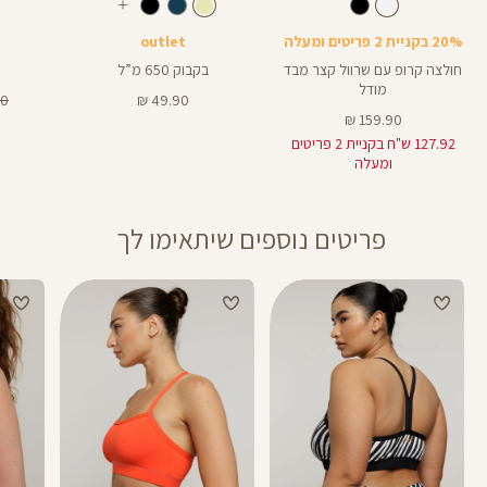
לבן
צבע
צבע
שמנת
לבן
שמנת
שחור
עוד
ספורט
צבעים
20% בקניית 2 פריטים ומעלה
outlet
חולצה קרופ עם שרוול קצר מבד
בקבוק 650 מ”ל
מודל
מחיר
מח
 ₪
49.90 ₪
מחיר
מוצר
רגי
159.90 ₪
מוצר
127.92 ש"ח בקניית 2 פריטים
ומעלה
פריטים נוספים שיתאימו לך