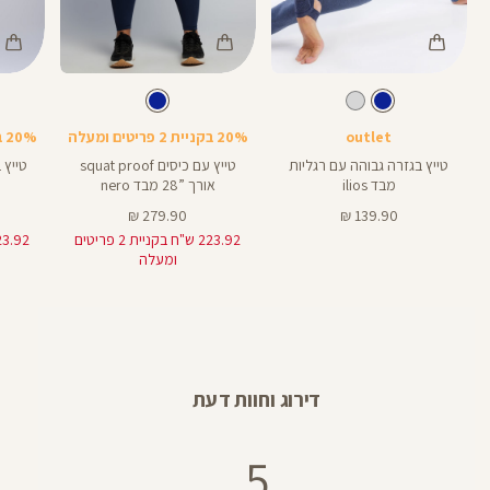
Color
Color
Color
Pants
Pants
Pant
צבע
כחול
צבע
כחול
כחול
כחול
כחול
אורך
אורך
אורך
25
28
28
25
28
28
אינצים
באינצים
באינצים
outlet
20% בקניית 2 פריטים ומעלה
20% בקניית 2 פריטים ומעלה
טייץ בגזרה גבוהה עם רגליות
טייץ עם כיסים squat proof
מבד ilios
אורך ”28 מבד nero
מחיר
מחיר
279.90 ₪
139.90 ₪
מוצר
מוצר
223.92 ש"ח בקניית 2 פריטים
ומעלה
דירוג וחוות דעת
5