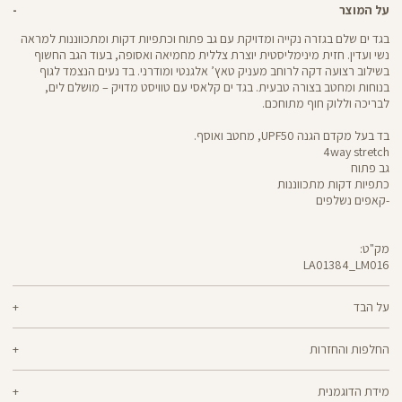
על המוצר
בגד ים שלם בגזרה נקייה ומדויקת עם גב פתוח וכתפיות דקות ומתכווננות למראה
נשי ועדין. חזית מינימליסטית יוצרת צללית מחמיאה ואסופה, בעוד הגב החשוף
בשילוב רצועה דקה לרוחב מעניק טאץ’ אלגנטי ומודרני. בד נעים הנצמד לגוף
בנוחות ומחטב בצורה טבעית. בגד ים קלאסי עם טוויסט מדויק – מושלם לים,
לבריכה וללוק חוף מתוחכם.
בד בעל מקדם הגנה UPF50, מחטב ואוסף.
4way stretch
גב פתוח
כתפיות דקות מתכווננות
-קאפים נשלפים
מק"ט:
LA01384_LM016
Swimwear
LA01384
על הבד
61% פוליאסטר ממוחזר, 39% אלסטן
החלפות והחזרות
בד ממוחזר ואקולוגי, עם טכנולוגיית הגנה מפני השמש UPF50
ניתן להחליף או להחזיר מוצרים שנקנו באתר תוך 21 ימים ממועד הקנייה בהתאם
מידת הדוגמנית
למדיניות ההחזרות\החלפות של הרשת.
מדיניות החלפות