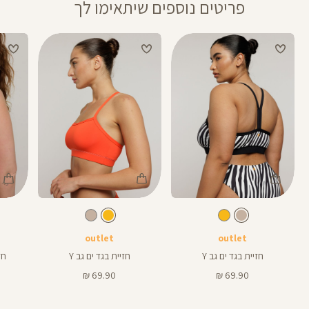
פריטים נוספים שיתאימו לך
Color
Color
Color
Swimwear
Swimwear
Swi
צבע
מעורב
צבע
חרדל
מעורב
חרדל
מעורב
צבעים
צהוב
צבעים
צהוב
צבעים
outlet
outlet
חזיית בגד ים גב Y
חזיית בגד ים גב Y
חזי
מחיר
מחיר
69.90 ₪
69.90 ₪
מוצר
מוצר