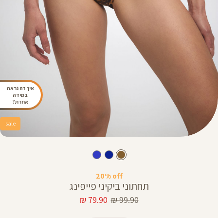
איך זה נראה
במידה
אחרת?
sale
20% off
תחתוני ביקיני פייפינג
מחיר
מחיר
79.90 ₪
99.90 ₪
רגיל
מוצר