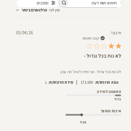
מסננים
חיפוש
מיין לפי
:
הרלוונטים ביותר
חוות
דעת
תאריך
איבון ד.
05/04/26
פרסום
קונה מאומת
לא נוח בכל וגדול -
לא נוח בכל וגדול - אני מידה לארג' וזה ענק
|
גובה הרוכש/ת:
171-180
מידת הרוכש/ת:
L
התאמה למידה
גדול
איכות המוצר
סביר