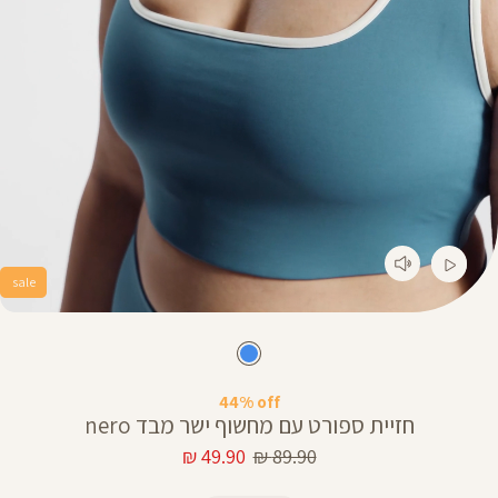
sale
44% off
חזיית ספורט עם מחשוף ישר מבד nero
מחיר
מחיר
49.90 ₪
89.90 ₪
רגיל
מוצר