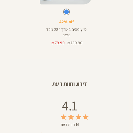
28
Color
Pants
צבע
כחול
כחול
אורך
5
28
באינצים
42% off
טייץ פסים באורך ”28 מבד
25
nero
מחיר
מחיר
79.90 ₪
139.90 ₪
רגיל
מוצר
דירוג וחוות דעת
4.1
16 חוות דעת