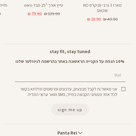
מארז 3 גרבי סניקרס NO
טייץ אורך ”25 מבד nero
חזיית ספ
SHOW
מחיר
מחיר
מח
₪
79.90 ₪
139.90 ₪
מחיר
מחיר
רגיל
מוצר
רג
19.90 ₪
49.90 ₪
רגיל
מוצר
stay fit, stay tuned
10% הנחה על הקנייה הראשונה באתר בהרשמה לניוזלטר שלנו
Mail
אני מאשר/ת לקבל מבצעים, עדכונים ופרסומים מדלתא בקשר
לכל אחד ממותגי הקבוצה במייל, SMS ושאר ערוצי המדיה.
sign me up
Panta
Rei
Panta Rei