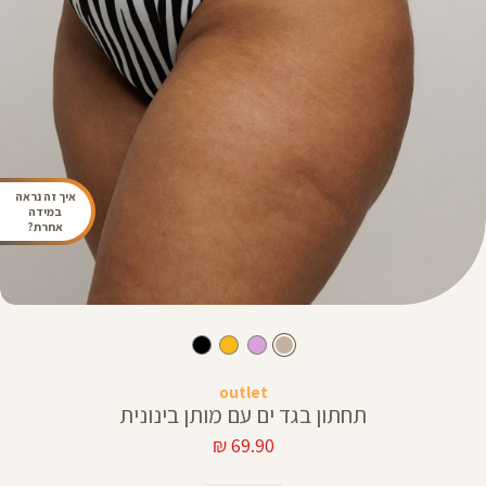
איך זה נראה
במידה
אחרת?
outlet
תחתון בגד ים עם מותן בינונית
מחיר
69.90 ₪
מוצר