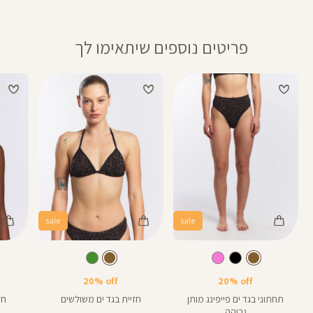
מוצר
פריטים נוספים שיתאימו לך
sale
sale
Color
Color
Color
Swimwear
Swimwear
Swi
חום
צבע
חום
צבע
חום
חום
ירוק
אורך
אורך
4
4
4
4
באינצים
באינצים
20% off
20% off
תחתוני בגד ים פייפינג מותן
חזיית בגד ים משולשים
חז
גבוהה