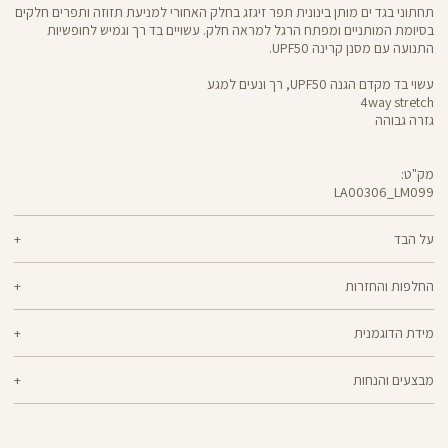
תחתוני בגד ים מותן בינונית תפר זיגזג בחלק האחורי למניעת תזוזה ותפרים חלקים
בסיומת המותניים ומפתח הרגל למראה חלק. עשויים בד רך וגמיש לחופשיות
התנועה עם מסנן קרינה UPF50.
עשוי בד מקדם הגנה UPF50, רך ונעים למגע
4way stretch
גזרה גבוהה
מק"ט:
LA00306_LM099
Swimwear
LA00306
על הבד
85% פוליאסטר ממוחזר, 15% לייקרה
החלפות והחזרות
בד ממוחזר ואקולוגי, עם טכנולוגיית הגנה מפני השמש UPF50
ניתן להחליף או להחזיר מוצרים שנקנו באתר תוך 21 ימים ממועד הקנייה בהתאם
מידת הדוגמנית
למדיניות ההחזרות\החלפות של הרשת.
מדיניות החלפות
הדוגמנית דנה בגובה 1.66 לובשת מידה XL
ההחלפה וההחזרה מתבצעות בכל חנויות Panta Rei.
מבצעים והנחות
מוצרים בלעדיים לאתר או שאינם במלאי - לא ניתן להחליף אך ניתן לבצע החזרה
ולקבל החזר כספי.
המבצעים תקפים על המוצרים המשתתפים במבצע בלבד.
מבצע אקסטרה הנחה על מבצעים: בהזנת קוד קופון שיפורסם באותה תקופה, ללא
כפל קופונים, על מוצרים שמופיע תווית של המבצע,ההנחה תחושב על היתרה