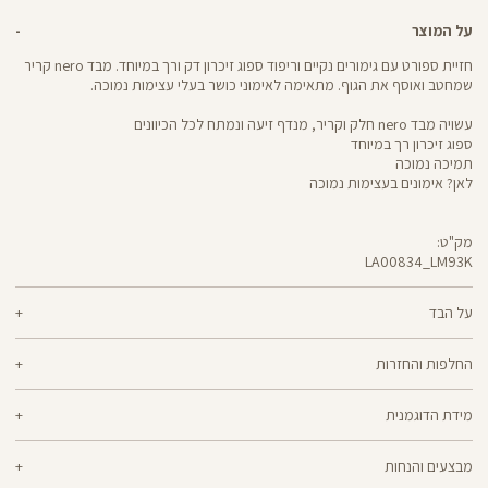
על המוצר
חזיית ספורט עם גימורים נקיים וריפוד ספוג זיכרון דק ורך במיוחד. מבד nero קריר
שמחטב ואוסף את הגוף. מתאימה לאימוני כושר בעלי עצימות נמוכה.
עשויה מבד nero חלק וקריר, מנדף זיעה ונמתח לכל הכיוונים
ספוג זיכרון רך במיוחד
תמיכה נמוכה
לאן? אימונים בעצימות נמוכה
מק"ט:
LA00834_LM93K
LA00834
Sports
Bra
על הבד
70% ניילון, 30% לייקרה
החלפות והחזרות
nero - מגע קריר, תמיכה גבוהה ותחושה נינוחה - שלושת המרכיבים לאימון דינמי
ניתן להחליף או להחזיר מוצרים שנקנו באתר תוך 21 ימים ממועד הקנייה בהתאם
מוצלח. nero מחטב בלי ללחוץ, משתלב בטבעיות עם הגוף ונותר אטום ויציב גם
מידת הדוגמנית
למדיניות ההחזרות\החלפות של הרשת.
מדיניות החלפות
בפני הסקוואט הכי נמוך. מיוצר בטכנולוגיית סיב silver-go מנדף ריחות
ואנטי-בקטריאלי
הדוגמנית גלי בגובה 1.66 לובשת מידה XS
ההחלפה וההחזרה מתבצעות בכל חנויות Panta Rei.
מבצעים והנחות
מוצרים בלעדיים לאתר או שאינם במלאי - לא ניתן להחליף אך ניתן לבצע החזרה