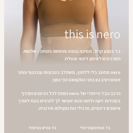
this is nero
בד במגע קריר, תמיכה גבוהה ותחושה נינוחה - שלושת
המרכיבים לאימון דינמי מוצלח.
nero מחטב בלי ללחוץ, משתלב בטבעיות עם הגוף ונותר
אטום ויציב גם בפני הסקוואט הכי נמוך.
הרכב הבד הייחודי של nero נמתח לכל הכיוונים ומנדף
במהירות זיעה ולחות והוא יאפשר לך להרגיש בנוח לאורך
אימונים דינמיים, תרגילי כוח ופעילות אירובית.
בד אנטיבקטריאלי
בד גמיש במיוחד