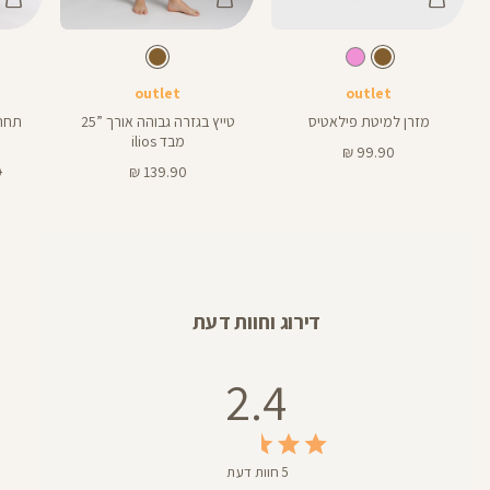
Color
Color
Color
מזרן
Pants
Swimwear
חום
צבע
חום
צבע
חום
חום
חום
אורך
פילאטיס
25
25
באינצים
outlet
outlet
מזרן למיטת פילאטיס
טייץ בגזרה גבוהה אורך ”25
תחתו
מבד ilios
מחיר
99.90 ₪
מוצר
מחיר
מ
₪
139.90 ₪
מוצר
רג
דירוג וחוות דעת
2.4
5 חוות דעת