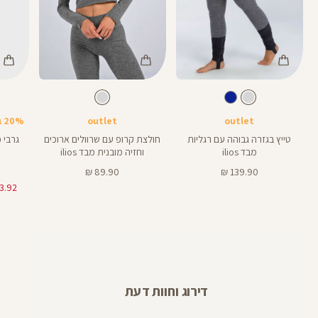
Color
Color
Color
Pant
Shirt
גרביים
צבע
אפור
צבע
אפור
אפור
אפור
אפור
אורך
28
28
אינצים
outlet
outlet
20% בקניית 2 פריטים ומעלה
טייץ בגזרה גבוהה עם רגליות
חולצת קרופ עם שרוולים ארוכים
גרבי 
מבד ilios
וחזיה מובנית מבד ilios
מחיר
מחיר
89.90 ₪
139.90 ₪
מוצר
מוצר
דירוג וחוות דעת