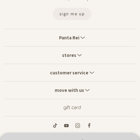
sign me up
Panta
Rei
Panta Rei
stores
stores
customer
service
customer service
move
with
move with us
us
gift card
tiktok
youtube
instagram
facebook