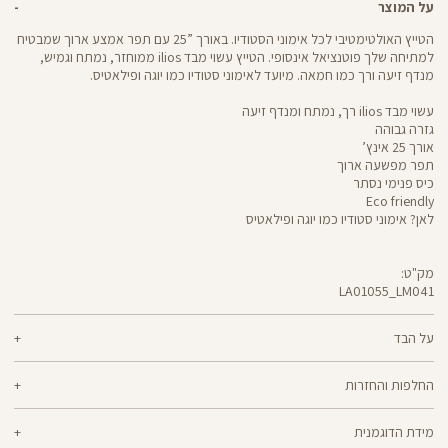
על המוצר
הטייץ האולטימטיבי לכל אימוני הסטודיו. באורך ”25 עם תפר אמצע ארוך שמבטיח
למתיחה שלך פוטנציאל אינסופי. הטייץ עשוי מבד ilios ממוחזר, נמתח וגמיש,
מנדף זיעה ורך כמו חמאה. מיועד לאימוני סטודיו כמו יוגה ופילאטיס.
עשוי מבד ilios רך, נמתח ומנדף זיעה
גזרה גבוהה
אורך 25 אינץ’
תפר מפשעה ארוך
כיס פנימי נסתר
Eco friendly
לאן? אימוני סטודיו כמו יוגה ופילאטיס
מק"ט:
LA01055_LM041
LA01055
Pants
על הבד
80% ניילון ממוחזר, 20% לייקרה
החלפות והחזרות
ilios - רך וחמאתי, איתך בכל תנועה, גמיש ומנדף זיעה - התכונות הכי נעימות בבד
ניתן להחליף או להחזיר מוצרים שנקנו באתר תוך 21 ימים ממועד הקנייה בהתאם
אחד שכולו גמישות וחופש תנועה. אם הלב שלך נמצא ביוגה, פילאטיס או כל תרגול
מידת הדוגמנית
למדיניות ההחזרות\החלפות של הרשת.
מדיניות החלפות
סטודיו אחר, ilios הוא הבחירה המתבקשת עבורך. מיוצר בטכנולוגיית סיב silver-