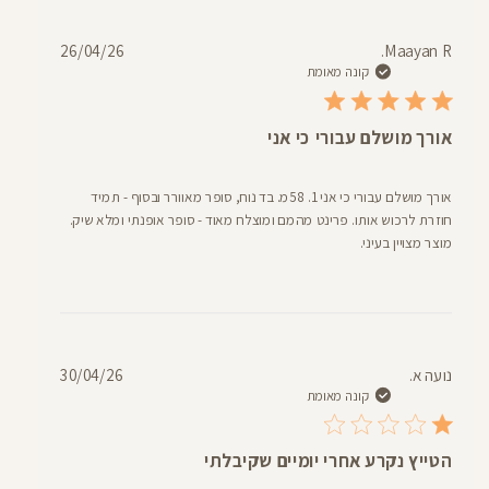
תאריך
26/04/26
Maayan R.
פרסום
קונה מאומת
אורך מושלם עבורי כי אני
אורך מושלם עבורי כי אני 1. 58מ. בד נוח, סופר מאוורר ובסוף - תמיד
חוזרת לרכוש אותו. פרינט מהמם ומוצלח מאוד - סופר אופנתי ומלא שיק.
מוצר מצויין בעיני.
תאריך
נועה א.
30/04/26
פרסום
קונה מאומת
הטייץ נקרע אחרי יומיים שקיבלתי