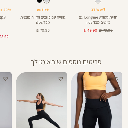
צבע
אפור
צבע
אפור
אפור
אפור
אפור
Bra
37% off
outlet
20% בקניית 2 פריטים ומעלה
חזיית ספורט Longline עם
גופייה עם כיווצים וחזייה מובנית
עקבי
כיווצים מבד ilios
מבד ilios
מחיר
מחיר
מחיר
79.90 ₪
49.90 ₪
79.90 ₪
רגיל
מוצר
מוצר
פריטים נוספים שיתאימו לך