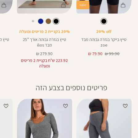
sale
Color
Color
Color
25
Pants
Pants
Pant
צבע
שחור
צבע
שחור
שחור
שחור
שחור
אורך
אורך
אורך
עוד
25
8
25
25
8
אינצים
באינצים
באינצים
צבעים
20% off
20% בקניית 2 פריטים ומעלה
28
טייץ בייקר בגזרה גבוהה מבד
טייץ בגזרה גבוהה אורך ”25
zoe
מבד ilios
מחיר
מחיר
מחיר
279.90 ₪
79.90 ₪
99.90 ₪
רגיל
מוצר
מוצר
223.92 ש"ח בקניית 2 פריטים
ומעלה
פריטים נוספים בצבע הזה