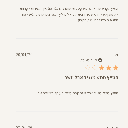
הטייץ נקרע אחרי יומיים שקיבלתי אותו בהזמנה אונליין, השירות לקוחות
לא מוכן לשלוח לי שליח הביתה כדי להחליץ. מאךצים אותי להגיע לאחד
הסניפים כדי לבחון את הקרע
תאריך
גל ג.
20/04/26
פרסום
קונה מאומת
הטייץ ממש מגניב אבל יושב
הטייץ ממש מגניב אבל יושב קצת מוזר, בעיקר באזור הישבן.
תאריך
מרינה ג.
03/05/26