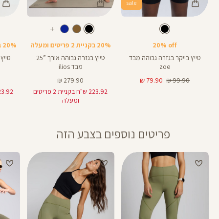
sale
Color
Color
Color
28
25
Pants
Pants
Pant
צבע
שחור
צבע
שחור
שחור
שחור
שחור
אורך
אורך
אורך
עוד
8
28
25
8
אינצים
באינצים
באינצים
צבעים
20% off
20% בקניית 2 פריטים ומעלה
20% בקניית 2 פריטים ומעלה
25
28
טייץ בייקר בגזרה גבוהה מבד
טייץ בגזרה גבוהה אורך ”25
zoe
מבד ilios
מחיר
מחיר
מחיר
279.90 ₪
79.90 ₪
99.90 ₪
רגיל
מוצר
מוצר
223.92 ש"ח בקניית 2 פריטים
ומעלה
פריטים נוספים בצבע הזה