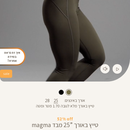
איך זה נראה
במידה
אחרת?
sale
28
25
אורך באינצים
טייץ באורך מלא לגובה 1.70 מטר ומטה
52% off
טייץ באורך ”25 מבד magma