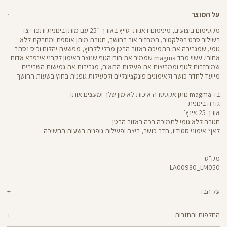
על המוצר
מקסימום ביצועים, מינימום דאגות: טייץ באורך ”25 עם מותן בינונית ותפרי צד
בשילוב סרט רפלקטיב, המחזיר אור בחושך, חגורת מותן אוספת ומחבקת ללא
גומי, שמגבירה את התמיכה באזור הבטן מבלי ללחוץ, מפשעת יהלום וכיס נסתר
אחורי. עשוי מבד magma שממיר את חום הגוף שנוצר באימון לקרני אינפרא אדום
שמוחזרות לגוף וממריצות את פעילות התאים, מגבירות את גמישות השרירים.
מיועד לחדר כושר ולאימונים פונקציונליים ולפעילות גופנית בחוץ בשעות החושך.
בד magma נותן אקסטרה איכות לאימון שלך ומעצים אותו
גזרה בינונית
אורך 25 אינץ’
חגורה ללא גומי לתמיכה רכה באזור הבטן
לאן? אימוני סטודיו, חדר כושר, ריצה ופעילות גופנית בשעות החשיכה
מק"ט:
LA00930_LM050
LA00930
Pants
על הבד
68% ניילון, 32% אלסטן
החלפות והחזרות
magma - בד שנוצר בטכנולוגיה ייחודית, שממירה את חום הגוף שנוצר באימון