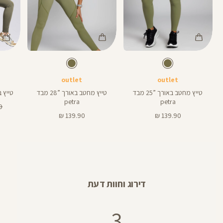
Color
Color
Color
28
Pants
Pants
Pant
זית
צבע
זית
צבע
זית
זית
זית
אורך
אורך
אורך
28
25
28
28
25
אינצים
באינצים
באינצים
outlet
outlet
25
טייץ מחטב באורך ”25 מבד
טייץ מחטב באורך ”28 מבד
טייץ באורך
petra
petra
מח
₪
מחיר
מחיר
רג
139.90 ₪
139.90 ₪
מוצר
מוצר
דירוג וחוות דעת
3