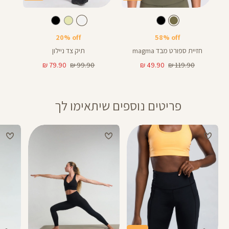
Color
Color
Sport
תיק
זית
צבע
לבן
צבע
זית
לבן
Bra
צד
20% off
58% off
חזיית ספורט מבד magma
תיק צד ניילון
מחיר
מחיר
מחיר
מחיר
79.90 ₪
99.90 ₪
49.90 ₪
119.90 ₪
רגיל
מוצר
רגיל
מוצר
פריטים נוספים שיתאימו לך