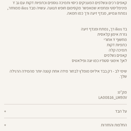
קאפים רכים ונשלפים המעניקים כיסוי ותמיכה נוספים וכתפיות דקות עם גב Y
מינימליסטי ומחמיא שמאפשר מקסימום חופש תנועה. עשויה מבד ilios ממוחזר,
נמתח וגמיש, מנדף זיעה ורך כמו חמאה.
בד ilios רך, נמתח ומנדף זיעה
גזרת אימון קלאסית
מחשוף Y אחורי
כתפיות דקות
תמיכה קלה
קאפים נשלפים
לאן? אימוני סטודיו כמו יוגה ופילאטיס
שימי לב - רק בבד איליוס מומלץ לבחור מידה אחת קטנה יותר מהמידה הרגילה
שלך.
מק"ט:
LA00816_LM93V
LA00816
Sports
Bra
על הבד
80% ניילון ממוחזר, 20% לייקרה
החלפות והחזרות
ilios - רך וחמאתי, איתך בכל תנועה, גמיש ומנדף זיעה - התכונות הכי נעימות בבד