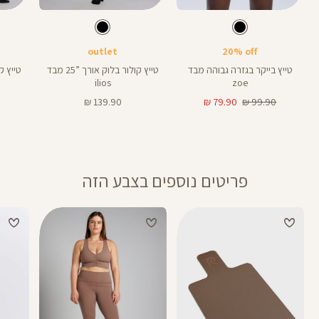
Color
Color
Color
Pants
Pants
Pant
צבע
שחור
צבע
שחור
שחור
שחור
שחור
אורך
אורך
אורך
28
25
8
28
25
8
אינצים
באינצים
באינצים
outlet
20% off
טייץ בייקר בגזרה גבוהה מבד
טייץ קולור בלוק אורך ”25 מבד
ilios
zoe
מחיר
מחיר
מחיר
139.90 ₪
79.90 ₪
99.90 ₪
רגיל
מוצר
מוצר
פריטים נוספים בצבע הזה