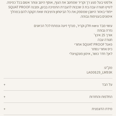
אלסטי בעל מגע רך וקריר שמחטב את הגוף, אוסף היטב ונותר אטום בכל כפיפה.
לטייץ חגורה עבה בת 3 שכבות להגברת התמיכה בבטן, ומבנה SQUAT PROOF
ייחודי באזור הישבן שמספק את כל הביטחון והיציבות שאת זקוקה להם במהלך
אימונים בעצימות גבוהה.
עשוי מבד nero חלק וקריר, מנדף זיעה ונמתח לכל הכיוונים
גזרה גבוהה
אורך 25 אינץ’
חגורה עבה
פאנל SQUAT PROOF אחורי
כיס אחורי נסתר
לאן? חדר כושר, אימון פונקציונלי
מק"ט:
LA00829_LM93K
LA00829
Pants
על הבד
70% ניילון, 30% לייקרה
החלפות והחזרות
nero - מגע קריר, תמיכה גבוהה ותחושה נינוחה - שלושת המרכיבים לאימון דינמי
ניתן להחליף או להחזיר מוצרים שנקנו באתר תוך 21 ימים ממועד הקנייה בהתאם
מוצלח. nero מחטב בלי ללחוץ, משתלב בטבעיות עם הגוף ונותר אטום ויציב גם
מידת הדוגמנית
למדיניות ההחזרות\החלפות של הרשת.
מדיניות החלפות
בפני הסקוואט הכי נמוך. מיוצר בטכנולוגיית סיב silver-go מנדף ריחות
ואנטי-בקטריאלי