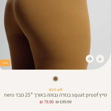
sale
42% off
טייץ squat proof בגזרה גבוהה באורך ”25 מבד nero
מחיר
מחיר
79.90 ₪
139.90 ₪
רגיל
מוצר