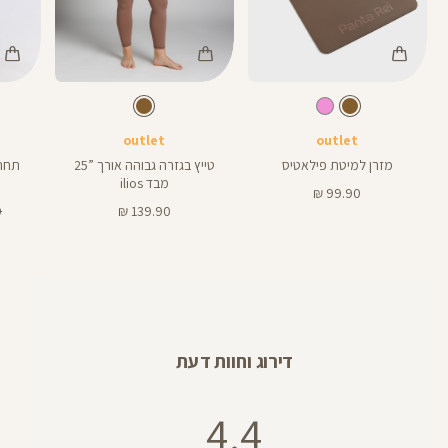
Color
Color
Color
מזרן
Pants
Swimwear
חום
צבע
חום
צבע
חום
חום
חום
אורך
פילאטיס
25
25
באינצים
outlet
outlet
מזרן למיטת פילאטיס
טייץ בגזרה גבוהה אורך ”25
תחתו
מבד ilios
מחיר
99.90 ₪
מוצר
מחיר
מ
₪
139.90 ₪
מוצר
רג
דירוג וחוות דעת
4.4