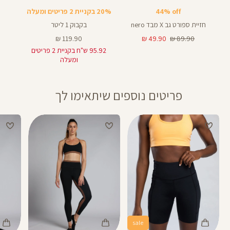
Bra
4
4
באינצים
צבעים
44% off
20% בקניית 2 פריטים ומעלה
חזיית ספורט גב X מבד nero
בקבוק 1 ליטר
מחיר
מחיר
מחיר
119.90 ₪
49.90 ₪
89.90 ₪
רגיל
מוצר
מוצר
95.92 ש"ח בקניית 2 פריטים
ומעלה
פריטים נוספים שיתאימו לך
sale