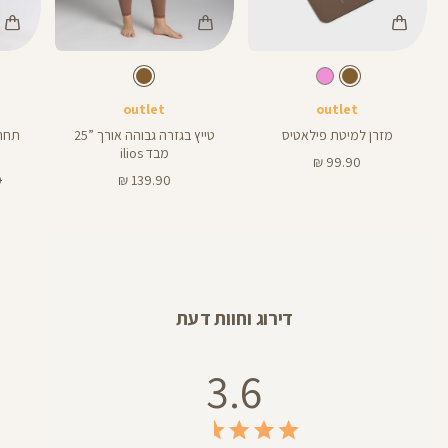
Color
Color
Color
מזרן
Pants
Swimwear
חום
צבע
חום
צבע
חום
חום
חום
אורך
פילאטיס
25
25
באינצים
outlet
outlet
מזרן למיטת פילאטיס
טייץ בגזרה גבוהה אורך ”25
תחתו
מבד ilios
מחיר
99.90 ₪
מוצר
מחיר
מ
₪
139.90 ₪
מוצר
רג
דירוג וחוות דעת
3.6