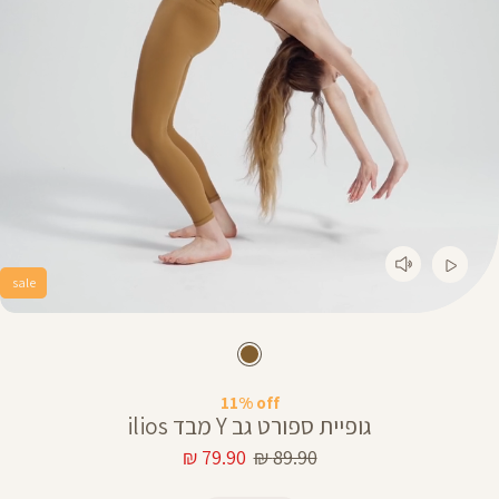
sale
11% off
גופיית ספורט גב Y מבד ilios
מחיר
מחיר
79.90 ₪
89.90 ₪
רגיל
מוצר