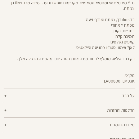
גב Y מינימליסטי ומחמיא שמאפשר מקסימום חופש תנועה. עשויה מבד ilios רך
ונמתח.
בד ilios רך, נמתח ומנדף זיעה
מפתח Y אחורי
כתפיות דקות
תמיכה קלה
קאפים נשלפים
לאן? אימוני סטודיו כמו יוגה ופילאטיס
רק בבד איליוס מומלץ לבחור מידה אחת קטנה יותר מהמידה הרגילה שלך.
מק"ט:
LA00830_LM93K
LA00830
Shirt
על הבד
80% ניילון ממוחזר, 20% לייקרה
החלפות והחזרות
ilios - רך וחמאתי, איתך בכל תנועה, גמיש ומנדף זיעה - התכונות הכי נעימות בבד
ניתן להחליף או להחזיר מוצרים שנקנו באתר תוך 21 ימים ממועד הקנייה בהתאם
אחד שכולו גמישות וחופש תנועה. אם הלב שלך נמצא ביוגה, פילאטיס או כל תרגול
מידת הדוגמנית
למדיניות ההחזרות\החלפות של הרשת.
מדיניות החלפות
סטודיו אחר, ilios הוא הבחירה המתבקשת עבורך. מיוצר בטכנולוגיית סיב silver-
go מנדף ריחות ואנטי-בקטריאלי
הדוגמנית אילנה בגובה 1.76 לובשת מידה XS
ההחלפה וההחזרה מתבצעות בכל חנויות Panta Rei.