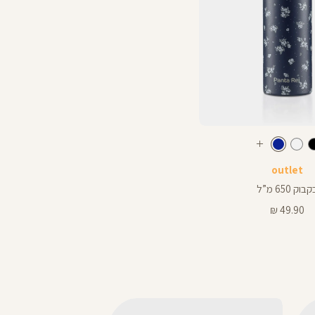
צבע
כחול
חור
לבן
כחול
עוד
צבעים
outlet
בוק 650 מ”ל
מחיר
49.90 ₪
מוצר