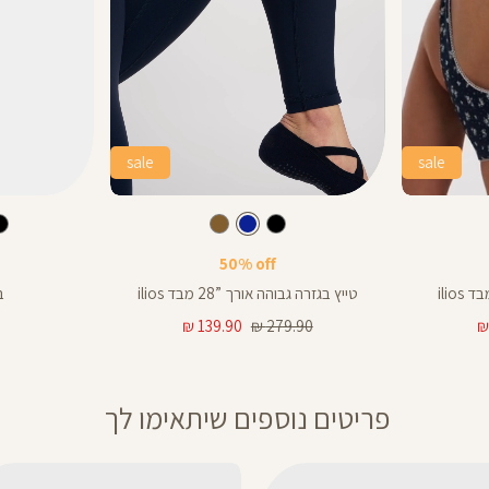
sale
sale
Color
Color
Pants
בקבוק
צבע
כחול
כחול
כחול
שחור
כחול
חום
ש
אורך
50% off
באינצים
28
ilio
טייץ בגזרה גבוהה אורך ”28 מבד ilios
בק
28
מחיר
מחיר
139.90 ₪
279.90 ₪
רגיל
מוצר
25
פריטים נוספים שיתאימו לך