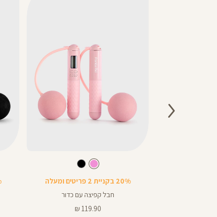
Color
Color
חבל
חבל
רוד
בע
ורוד
צבע
ורוד
שחור
ד
שחור
ורוד
שחור
קפיצה
קפיצה
20% בקניית 2 פריטים ומעלה
20%
2 קילו
חבל קפיצה עם כדור
מחיר
119.90 ₪
19