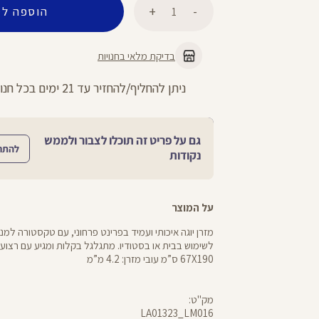
הוספה לס
בדיקת מלאי בחנויות
החזרות חינם עם שליח עד הבית - לכל 
גם על פריט זה תוכלו לצבור ולממש
להתח
נקודות
על המוצר
מזרן יוגה איכותי ועמיד בפרינט פרחוני, עם טקסטורה למנ
לשימוש בבית או בסטודיו. מתגלגל בקלות ומגיע עם רצועת 
67X190 ס”מ עובי מזרן: 4.2 מ”מ
מק"ט:
LA01323_LM016