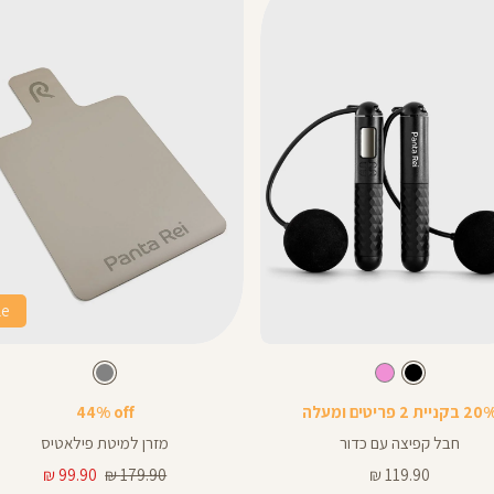
le
Color
מזרן
צבע
שחור
צבע
אפור
אפור
שחור
ורוד
אפור
פילאטיס
 בקניית 2 פריטים ומעלה
44% off
חבל קפיצה עם כדור
מזרן למיטת פילאטיס
מחיר
מחיר
מחיר
99.90 ₪
179.90 ₪
119.90 ₪