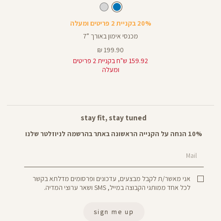
מכנסיים
צבע
כחול
כחול
אורך
קצרים
7
7
באינצים
20% בקניית 2 פריטים ומעלה
מכנסי אימון באורך ”7
מחיר
199.90 ₪
מוצר
159.92 ש"ח בקניית 2 פריטים
ומעלה
stay fit, stay tuned
10% הנחה על הקנייה הראשונה באתר בהרשמה לניוזלטר שלנו
Mail
אני מאשר/ת לקבל מבצעים, עדכונים ופרסומים מדלתא בקשר
לכל אחד ממותגי הקבוצה במייל, SMS ושאר ערוצי המדיה.
sign me up