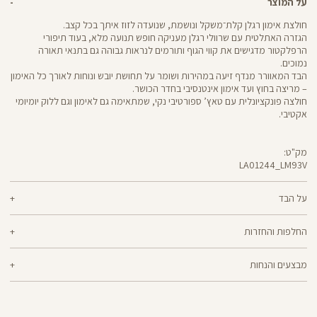
על המוצר
חולצת אימון רגלן קלת־משקל ונושמת, שנועדה לזוז איתך בכל קצב.
הגזרה האתלטית עם שרוולי רגלן מעניקה חופש תנועה מלא, בעוד תיפורי
הרפלקטור מדגישים את קווי הגוף ותורמים לנראות גבוהה גם בתנאי תאורה
נמוכים.
הבד המאוורר מנדף זיעה במהירות ושומר על תחושת יובש ונוחות לאורך כל האימון
– מריצה בחוץ ועד אימון אינטנסיבי בחדר הכושר.
חולצה פונקציונלית עם טאץ’ ספורטיבי נקי, שמתאימה גם לאימון וגם ללוק יומיומי
אקטיבי.
מק"ט:
LA01244_LM93V
LA01244
Shirt
על הבד
84% פוליאסטר, 16% אלסטן
החלפות והחזרות
ניתן להחליף או להחזיר מוצרים שנקנו באתר תוך 21 ימים ממועד הקנייה בהתאם
מבצעים והנחות
למדיניות ההחזרות\החלפות של הרשת.
מדיניות החלפות
המבצעים תקפים על המוצרים המשתתפים במבצע בלבד.
ההחלפה וההחזרה מתבצעות בכל חנויות Panta Rei.
מבצע אקסטרה הנחה על מבצעים: בהזנת קוד קופון שיפורסם באותה תקופה, ללא
מוצרים בלעדיים לאתר או שאינם במלאי - לא ניתן להחליף אך ניתן לבצע החזרה
כפל קופונים, על מוצרים שמופיע תווית של המבצע,ההנחה תחושב על היתרה