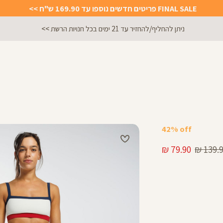
FINAL SALE פריטים חדשים נוספו עד 169.90 ש"ח >>
מתנה מושלמת לכל מתאמנת ומתאמן, הגיפ
42% off
יר
מחיר
79.90 ₪
139.90
ל
מוצר