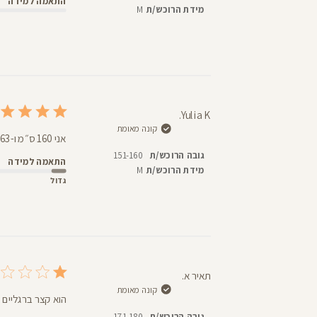
התאמה למידה
מידת הרוכש/ת
M
Yulia K.
קונה מאומת
אני 160 ס״מ ו-63 ק״ג. מידה גדולה אבל אורך קצת 2 קטן. בד 2 שכבות עבה
גובה הרוכש/ת
151-160
התאמה למידה
מידת הרוכש/ת
M
גדול
תאיר א.
קונה מאומת
הוא קצר ברגליים נ
גובה הרוכש/ת
171-180