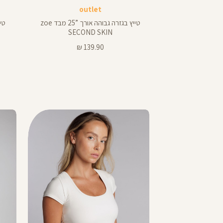
אורך
אור
outlet
באינצים
באינצ
28
25
טייץ בגזרה גבוהה אורך ”25 מבד zoe
טיי
28
25
SECOND SKIN
27
מחיר
139.90 ₪
מוצר