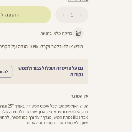
כמות
הוספה לס
בדיקת מלאי בחנויות
ניתן להחליף/להחזיר עד 21 ימים בכל חנויות הרשת >>
גם על פריט זה תוכלו לצבור ולממש
להתח
נקודות
על המוצר
הטייץ האולטימט
צבע אלגנטיות ותפר אמצע ארוך שמבטיח למתיחה שלך פו
מבד ilios נמתח וגמיש, מנדף זיעה ורך כמו חמאה, ל
מיועד לאימוני סטודיו כמו יוגה ופילאטיס.