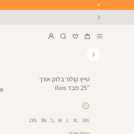
Close
Timer
טייץ קולור בלוק אורך
”25 מבד ilios
מח
 ₪
רגי
שמנת
2XS
XS
S
M
L
XL
XXL
טבלת מידות