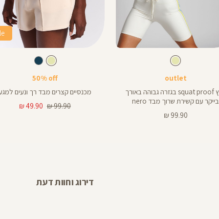
sale
Color
Color
Pants
סווט
צבע
שמנת
צבע
שמנת
שמנת
שמנת
שמנת
שמנת
נייבי
50% off
outl
טייץ squat proof בגזרה גבוהה באורך
מכנסיים קצרים מבד רך ונעים למגע
סו
רוך מבד nero
מחיר
מחיר
49.90 ₪
99.90 ₪
רגיל
מוצר
99.
דירוג וחוות דעת