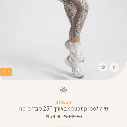
sale
42% off
טייץ squat proof באורך ”25 מבד nero
מחיר
מחיר
79.90 ₪
139.90 ₪
רגיל
מוצר