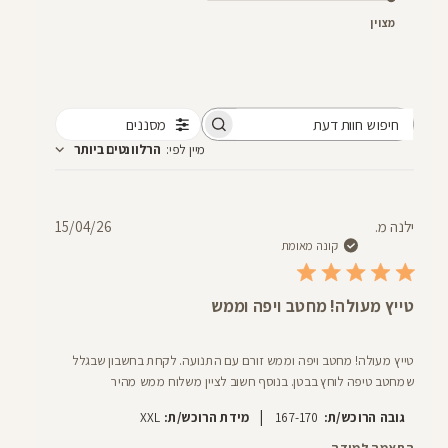
מצוין
מסננים
חיפוש
מיין לפי
:
הרלוונטים ביותר
חוות
דעת
תאריך
ילנה מ.
15/04/26
פרסום
קונה מאומת
טייץ מעולה! מחטב ויפה וממש
טייץ מעולה! מחטב ויפה וממש זורם עם התנועה. לקחת בחשבון שבגלל
שמחטב טיפה לוחץ בבטן. בנוסף חשוב לציין משלוח ממש מהיר
|
גובה הרוכש/ת:
167-170
מידת הרוכש/ת:
XXL