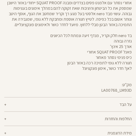
אחורי נסתר עם אלמנט פסים בצדדים ומבנה SQUAT PROOF ייחודי באזור הישבן
שמספק את כל הביטחון והיציבות שאת זקוקה להם במהלך אימונים בעצימות
גבוהה. עשוי מבד nero אלסטי בעל מגע רך וקריר שמחטב את הגוף, אוסף היטב
ונותר אטום בכל כפיפה. לטייץ חגורה אוספת ומחבקת ללא גומי, שמגבירה את
התמיכה באזור הבטן מבלי ללחוץ. מיועד לחדר כושר ולאימונים פונקציונליים.
בד nero חלק וקריר, מנדף זיעה ונמתח לכל הכיוונים
גזרה גבוהה
אורך 25 אינץ’
פאנל SQUAT PROOF אחורי
כיס פנימי נסתר מאחור
חגורה ללא גומי לתמיכה רכה באזור הבטן
לאן? חדר כושר, אימון פונקציונל
מק"ט:
LA00768_LM93D
LA00768
Pants
על הבד
70% ניילון, 30% לייקרה
החלפות והחזרות
nero - מגע קריר, תמיכה גבוהה ותחושה נינוחה - שלושת המרכיבים לאימון דינמי
ניתן להחליף או להחזיר מוצרים שנקנו באתר תוך 21 ימים ממועד הקנייה בהתאם
מוצלח. nero מחטב בלי ללחוץ, משתלב בטבעיות עם הגוף ונותר אטום ויציב גם
מידת הדוגמנית
למדיניות ההחזרות\החלפות של הרשת.
מדיניות החלפות
בפני הסקוואט הכי נמוך. מיוצר בטכנולוגיית סיב silver-go מנדף ריחות