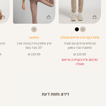
Color
Color
Color
28
Pants
Pants
Pant
בז
צבע
בז
צבע
בז
בז
בז
אורך
28
באינצים
20% בקניית 2 פריטים ומעלה
outlet
32
מכנסיים ארוכים עם חגורה
טייץ פסים בגזרה גבוהה אורך
מחטבת מבד petra
”25 מבד ilios
מחיר
מחיר
מח
₪
139.90 ₪
229.90 ₪
מוצר
מוצר
רג
183.92 ש"ח בקניית 2 פריטים
ומעלה
דירוג וחוות דעת