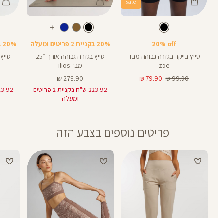
sale
Color
Color
Color
28
25
Pants
Pants
Pant
צבע
שחור
צבע
שחור
שחור
שחור
שחור
אורך
אורך
אורך
עוד
8
28
25
8
אינצים
באינצים
באינצים
צבעים
20% off
20% בקניית 2 פריטים ומעלה
20% בקניית 2 פריטים ומעלה
25
28
טייץ בייקר בגזרה גבוהה מבד
טייץ בגזרה גבוהה אורך ”25
zoe
מבד ilios
מחיר
מחיר
מחיר
279.90 ₪
79.90 ₪
99.90 ₪
רגיל
מוצר
מוצר
223.92 ש"ח בקניית 2 פריטים
ומעלה
פריטים נוספים בצבע הזה