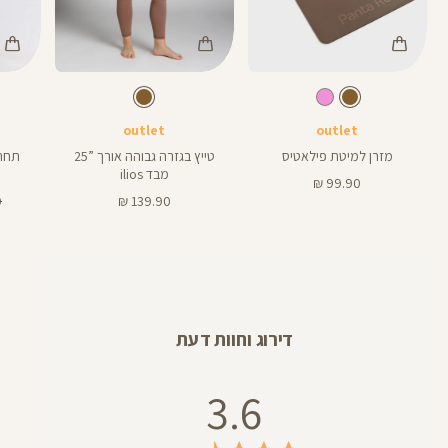
Color
Color
Color
מזרן
Pants
Swimwear
חום
צבע
חום
צבע
חום
חום
חום
אורך
פילאטיס
25
25
באינצים
outlet
outlet
מזרן למיטת פילאטיס
טייץ בגזרה גבוהה אורך ”25
תחתו
מבד ilios
מחיר
99.90 ₪
מוצר
מחיר
מ
₪
139.90 ₪
מוצר
רג
דירוג וחוות דעת
3.6