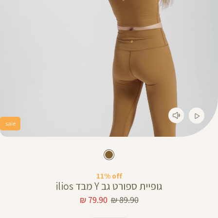
sale
11% off
גופיית ספורט גב Y מבד ilios
מחיר
מחיר
79.90 ₪
89.90 ₪
רגיל
מוצר