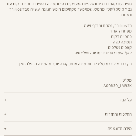
גופיה עם קאפים רכים ונשלפים המעניקים כסוי ותמיכה נוספים וכתפיות דקות עם
גב Y מינימליסטי ומחמיא שמאפשר מקסימום חופש תנועה. עשויה מבד ilios רך
ונמתח.
בד ilios רך, נמתח ומנדף זיעה
מפתח Y אחורי
כתפיות דקות
תמיכה קלה
קאפים נשלפים
לאן? אימוני סטודיו כמו יוגה ופילאטיס
רק בבד איליוס מומלץ לבחור מידה אחת קטנה יותר מהמידה הרגילה שלך.
מק"ט:
LA00830_LM93K
LA00830
Shirt
על הבד
80% ניילון ממוחזר, 20% לייקרה
החלפות והחזרות
ilios - רך וחמאתי, איתך בכל תנועה, גמיש ומנדף זיעה - התכונות הכי נעימות בבד
ניתן להחליף או להחזיר מוצרים שנקנו באתר תוך 21 ימים ממועד הקנייה בהתאם
אחד שכולו גמישות וחופש תנועה. אם הלב שלך נמצא ביוגה, פילאטיס או כל תרגול
מידת הדוגמנית
למדיניות ההחזרות\החלפות של הרשת.
מדיניות החלפות
סטודיו אחר, ilios הוא הבחירה המתבקשת עבורך. מיוצר בטכנולוגיית סיב silver-