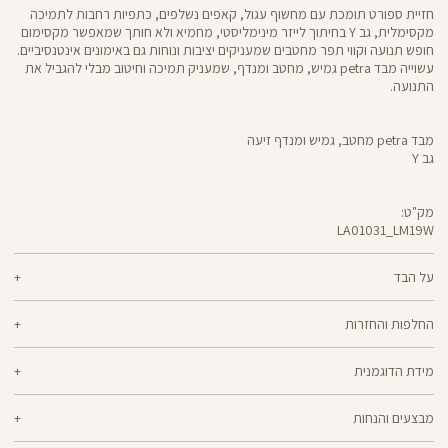
חזיית ספורט תומכת עם מחשוף עגול, קאפים נשלפים, כתפיות רחבות לתמיכה
מקסימלית, גב Y בחיתוך לייזר מינימליסטי, מחמיא ולא חותך שמאפשר מקסימום
חופש תנועה וקווי תפר מחטבים שמעניקים יציבות ונוחות גם באימונים אינטנסיביים.
עשוייה מבד petra גמיש, מחטב ומנדף, שמעניק תמיכה וחיטוב מבלי להגביל את
התנועה.
מבד petra מחטב, גמיש ומנדף זיעה
גב Y
מק"ט:
LA01031_LM19W
LA01031
Sports
Bra
על הבד
61% ניילון, 39% אלסטן
החלפות והחזרות
petra - בד גמיש, מחטב ומנדף זיעה שמעניק עיצוב לגזרה תוך כדי שמירה על
ניתן להחליף או להחזיר מוצרים שנקנו באתר תוך 21 ימים ממועד הקנייה בהתאם
גמישות. לטייצים מבד petra ,יש חגורת מותן רחבה שמעניקה אקסטרה תמיכה
מידת הדוגמנית
למדיניות ההחזרות\החלפות של הרשת.
מדיניות החלפות
ופיסול באזור הבטן מבלי להגביל את התנועה והם מתאימים במיוחד לאימון
אינטנסיבי בסטודיו ובחדר הכושר.
הדוגמנית אלכסה בגובה 1.76 לובשת מידה XS
ההחלפה וההחזרה מתבצעות בכל חנויות Panta Rei.
מבצעים והנחות
מוצרים בלעדיים לאתר או שאינם במלאי - לא ניתן להחליף אך ניתן לבצע החזרה
ולקבל החזר כספי.