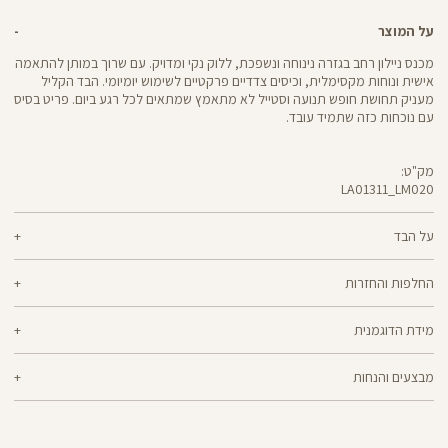
על המוצר
מכנס ניילון רחב בגזרה נינוחה ונשפכת, ללוק נקי ומדויק. עם שרוך במותן להתאמה
אישית ונוחות מקסימלית, וכיסים צדדיים פרקטיים לשימוש יומיומי. הבד הקליל
מעניק תחושת חופש תנועה וסטייל לא מתאמץ שמתאים לכל רגע ביום. פריט בסיס
עם נוכחות כזה שתמיד עובד.
מק"ט:
LA01311_LM020
LA01311
Pants
על הבד
44% פוליאסטר ממוחזר, 44% פוליאסטר, 12% אלסטן
החלפות והחזרות
ניתן להחליף או להחזיר מוצרים שנקנו באתר תוך 21 ימים ממועד הקנייה בהתאם
מידת הדוגמנית
למדיניות ההחזרות\החלפות של הרשת.
מדיניות החלפות
הדוגמנית אלכסה בגובה 1.76 לובשת מידה XS
ההחלפה וההחזרה מתבצעות בכל חנויות Panta Rei.
מבצעים והנחות
מוצרים בלעדיים לאתר או שאינם במלאי - לא ניתן להחליף אך ניתן לבצע החזרה
ולקבל החזר כספי.
המבצעים תקפים על המוצרים המשתתפים במבצע בלבד.
מבצע אקסטרה הנחה על מבצעים: בהזנת קוד קופון שיפורסם באותה תקופה, ללא
כפל קופונים, על מוצרים שמופיע תווית של המבצע,ההנחה תחושב על היתרה