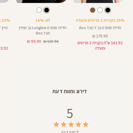
Color
Color
Color
Pants
Sports
Spor
צבע
שחור
צבע
שחור
שחור
שחור
שחור
אורך
Bra
Bra
25
25
באינצים
20% בקניית 2 פריטים ומעלה
16% off
20% בקניית 2 פריטים ומעלה
חזיית ספורט גב Y מבד ilios
חזיית ספורט Longline גב שחיין
מבד ilios
מחיר
179.90 ₪
מוצר
מחיר
מחיר
99.90 ₪
119.90 ₪
143.92 ש"ח בקניית 2 פריטים
רגיל
מוצר
ומעלה
דירוג וחוות דעת
5
9 חוות דעת