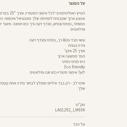
על המוצר
הטייץ האולטימטיבי ל
ממוחזר, נמתח וגמיש, מנדף זיעה ורך כמו חמאה. מיועד לאי
ופילאטיס.
עשוי מבד ilios רך, נמתח ומנדף זיעה
גזרה גבוהה
אורך 25 אינץ’
תפר מפשעה ארוך
כיס פנימי נסתר
Eco friendly
לאן? אימוני סטודיו כמו יוגה ופילאטיס
שימי לב - רק בבד איליוס מומלץ לבחור מידה אחת קטנה 
שלך.
מק"ט:
LA01292_LM93K
LA01292
Pants
על הבד