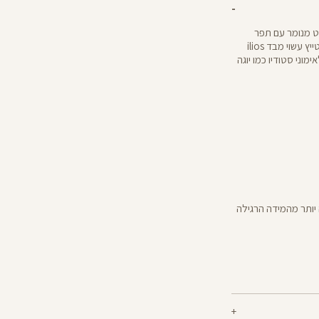
כל אימוני הסטודיו. אורך ”25 בפרינט מנומר עם תפר
אמצע ארוך שמבטיח למתיחה שלך פוטנציאל אינסופי. הטייץ עשוי מבד ilios
מוני סטודיו כמו יוגה
יותר מהמידה הרגילה