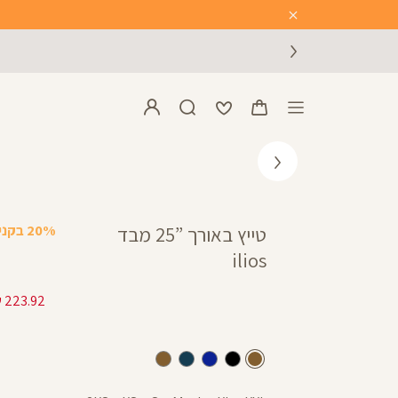
Close
Timer
20% בקניית 2 פריטים ומעלה
טייץ באורך ”25 מבד
ilios
חום
שחור
כחול
נייבי
חום