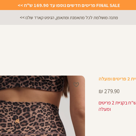
FINAL SALE פריטים חדשים נוספו עד 169.90 ש"ח >>
הירשמו לניוזלטר וקבלו 10% הנחה על הקניה הראשונה באתר
מחיר
279.90 ₪
מוצר
223.92 ש"ח בקניית 2 פריטים
ומעלה