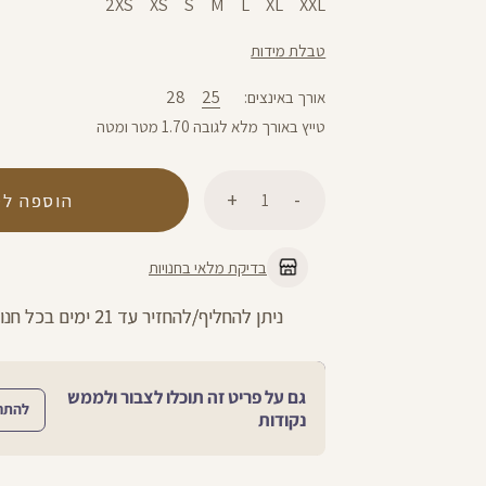
2XS
XS
S
M
L
XL
XXL
טבלת מידות
28
25
אורך באינצים
טייץ באורך מלא לגובה 1.70 מטר ומטה
כמות
הוספה לס
בדיקת מלאי בחנויות
החזרות חינם עם שליח עד הבית - לכל 
גם על פריט זה תוכלו לצבור ולממש
להתח
נקודות