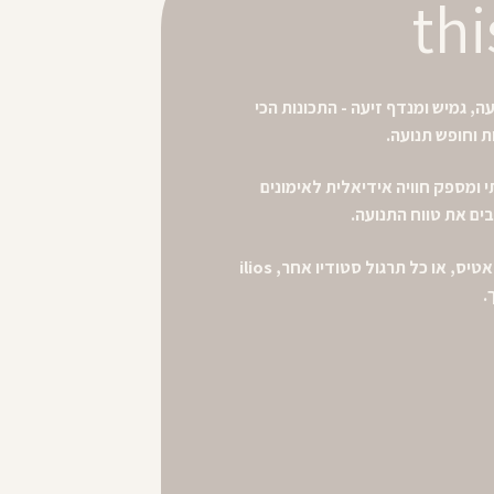
thi
ה, גמיש ומנדף זיעה - התכונות הכי
ת וחופש תנועה.
אתי ומספק חוויה אידיאלית לאימונים
ם את טווח התנועה.
אם הלב שלך נמצא ביוגה, פילאטיס, או כל תרגול סטודיו אחר, ilios
.