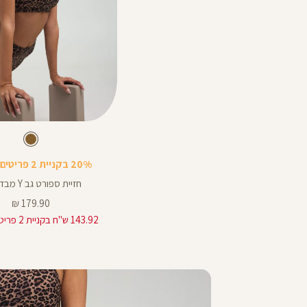
Color
Sports
חום
צבע
חום
חום
Bra
20% בקניית 2 פריטים ומעלה
חזיית ספורט גב Y מבד ilios
מחיר
179.90 ₪
מוצר
143.92 ש"ח בקניית 2 פריטים ומעלה