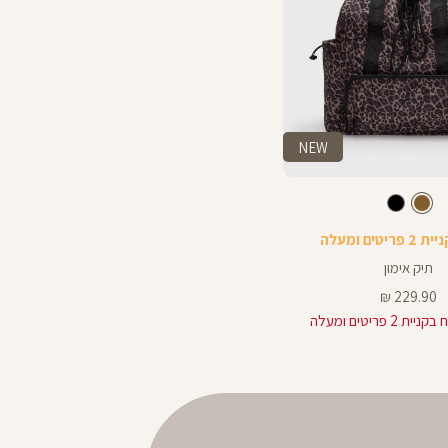
NEW
חום
צבע
חום
שחור
תיק אימון
מחיר
229.90 ₪
מוצר