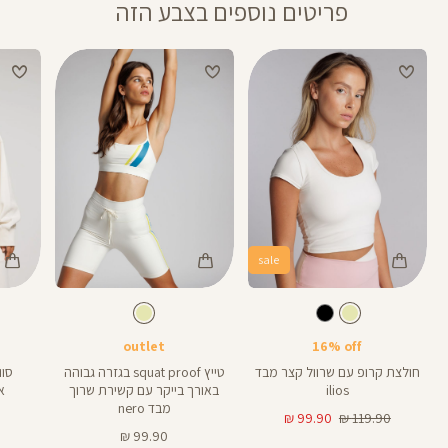
פריטים נוספים בצבע הזה
sale
Color
Color
Color
Shirt
Pants
סווטשי
צבע
שמנת
צבע
שמנת
שמנת
שמנת
שמנת
אורך
8
8
באינצים
outlet
16% off
חולצת קרופ עם שרוול קצר מבד
טייץ squat proof בגזרה גבוהה
סוו
ilios
באורך בייקר עם קשירת שרוך
א
מבד nero
מחיר
מחיר
99.90 ₪
119.90 ₪
רגיל
מוצר
מחיר
99.90 ₪