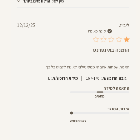
מיין לפי
:
הרלוונטים ביותר
חוות
דעת
תאריך
ליבי ז.
12/12/25
פרסום
קונה מאומת
הזמנה באינטרנט
האמת שפחות אהבתי ממש ניילוני לא נוח ללבוש כל כך
|
גובה הרוכש/ת:
167-170
מידת הרוכש/ת:
L
התאמה למידה
מתאים
איכות המוצר
לא כמצופה