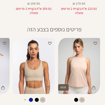
מחיר
מחיר
199.90 ₪
279.90 ₪
מוצר
מוצר
223.92 ש"ח בקניית 2 פריטים
159.92 ש"ח בקניית 2 פריטים
ומעלה
ומעלה
פריטים נוספים בצבע הזה
NEW
Color
Color
Color
25
Pants
Sports
Shirt
צבע
מוקה
צבע
מוקה
מוקה
מוקה
מוקה
אורך
עוד
Bra
25