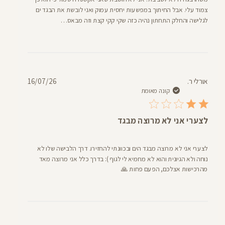
צמוד עלי. אבל החיתוך במפשעות יחסית עמוק ואני לובשת את הבגד ים
לגלישה והחלק התחתון נהיה כזה שקי קקי קצת וזה מבאס…
תאריך
אורלי ר.
16/07/26
פרסום
קונה מאומת
לצערי אני לא מרוצה מבגד
לצערי אני לא מרוצה מבגד הים ובכוונתי להחזירו. דרך הלבישה שלו לא
נוחה ולא הגיונית והוא לא מחמיא לי לגוף ): בדרך כלל אני מרוצה מאד
מהרכישות אצלכם, הפעם פחות 🙏