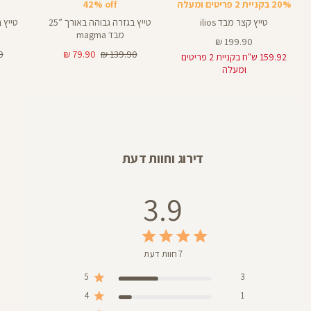
20% בקניית 2 פריטים ומעלה
42% off
טייץ קצר מבד ilios
טייץ בגזרה גבוהה באורך ”25
25
28
מבד magma
מחיר
199.90 ₪
מוצר
מחיר
מחיר
מח
₪
79.90 ₪
139.90 ₪
159.92 ש"ח בקניית 2 פריטים
רגיל
מוצר
רג
ומעלה
דירוג וחוות דעת
3.9
7 חוות דעת
5
3
4
1