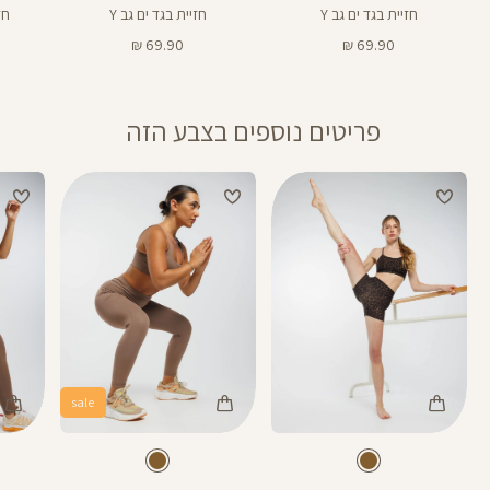
חזיית בגד ים גב Y
חזיית בגד ים גב Y
חזי
מחיר
מחיר
69.90 ₪
69.90 ₪
מוצר
מוצר
פריטים נוספים בצבע הזה
sale
28
25
Color
Color
Color
Pants
Pants
Pant
חום
צבע
חום
צבע
חום
חום
חום
אורך
אורך
5
5
28
25
באינצים
באינצים