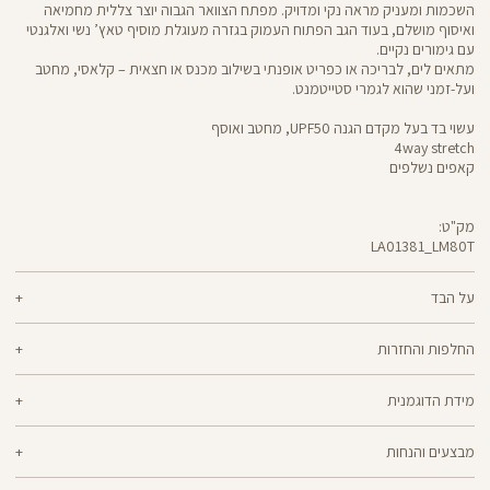
השכמות ומעניק מראה נקי ומדויק. מפתח הצוואר הגבוה יוצר צללית מחמיאה
ואיסוף מושלם, בעוד הגב הפתוח העמוק בגזרה מעוגלת מוסיף טאץ’ נשי ואלגנטי
עם גימורים נקיים.
מתאים לים, לבריכה או כפריט אופנתי בשילוב מכנס או חצאית – קלאסי, מחטב
ועל-זמני שהוא לגמרי סטייטמנט.
עשוי בד בעל מקדם הגנה UPF50, מחטב ואוסף
4way stretch
קאפים נשלפים
מק"ט:
LA01381_LM80T
Swimwear
LA01381
על הבד
69% פוליאמיד ממוחזר, 31% אלסטן
החלפות והחזרות
בד ממוחזר ואקולוגי, עם טכנולוגיית הגנה מפני השמש UPF50
ניתן להחליף או להחזיר מוצרים שנקנו באתר תוך 21 ימים ממועד הקנייה בהתאם
מידת הדוגמנית
למדיניות ההחזרות\החלפות של הרשת.
מדיניות החלפות
הדוגמנית מוניקה בגובה 1.73 לובשת מידה XS
ההחלפה וההחזרה מתבצעות בכל חנויות Panta Rei.
מבצעים והנחות
מוצרים בלעדיים לאתר או שאינם במלאי - לא ניתן להחליף אך ניתן לבצע החזרה
ולקבל החזר כספי.
המבצעים תקפים על המוצרים המשתתפים במבצע בלבד.