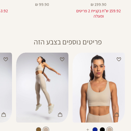
מחיר
מחיר
99.90 ₪
199.90 ₪
מוצר
מוצר
159.92 ש"ח בקניית 2 פריטים
ומעלה
פריטים נוספים בצבע הזה
Color
Color
Color
28
25
Pants
Pants
Spor
צבע
מוקה
צבע
מוקה
מוקה
מוקה
מוקה