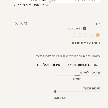
חיפוש
מיין לפי
:
הרלוונטים ביותר
חוות
דעת
תאריך
ליבי ז.
12/12/25
פרסום
קונה מאומת
הזמנה באינטרנט
האמת שפחות אהבתי ממש ניילוני לא נוח ללבוש כל כך
|
גובה הרוכש/ת:
167-170
מידת הרוכש/ת:
L
התאמה למידה
מתאים
איכות המוצר
לא כמצופה