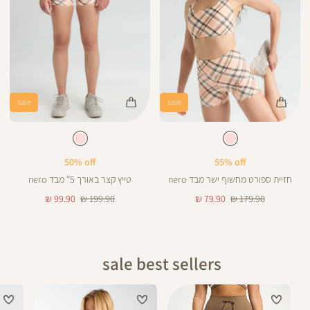
sale
sale
Color
Color
Pants
Spo
צבע
קורל
צבע
קורל
קורל
קורל
אורך
Bra
5
5
באינצים
50% off
55% off
חזיית ספורט מחשוף ישר מבד nero
טייץ קצר באורך 5” מבד nero
מחיר
מחיר
מחיר
מחיר
99.90 ₪
199.90 ₪
79.90 ₪
179.90 ₪
רגיל
מוצר
רגיל
מוצר
sale best sellers