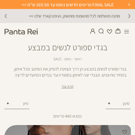
FINAL SALE פריטים חדשים נוספו עד 169.90 ש"ח >>
Close
Timer
הירשמו לניוזלטר וקבלו 10% הנחה על הקניה הראשונה באתר
בגדי ספורט לנשים במבצע
ראשי
נשים
SALE
ראשי
נשים
SALE
בגדי ספורט לנשים במבצע הן דרך מצוינת להפיק את המיטב מכל אימון,
במחיר נוח ונגיש.
מבגדי יוגה לאימון בסטודיו ועד בגדים המיועדים לריצה
בחוץ, בגדי ספורט לנשים במבצע עשויים מבדים איכותיים בטכנולוגיות
קרא עוד
חדישות, שישדרגו את האימון שלך, יעניקו תמיכה מקסימלית ויאפשרו לך
לנוע בחופשיות.
סינון
נמצאו
460
פריטים