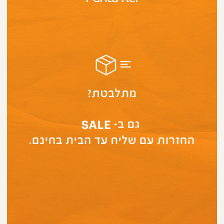
פרסום
עמוד
מוצר-
החזרות
עם
שליח
בחינם
(276)