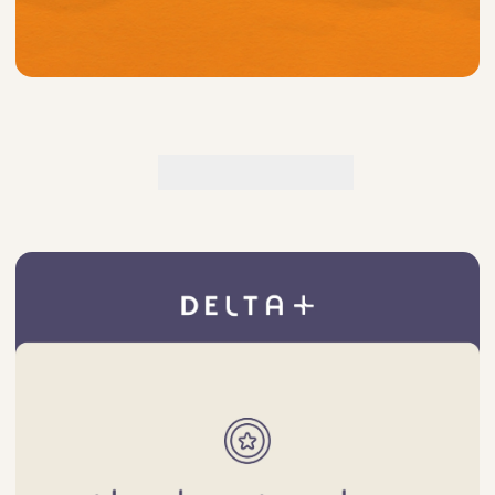
sale best sellers
|
באנר
פרסום
עמוד
מוצר-
חברי
מועדון
צוברים
נק'
(551)