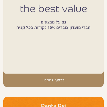
|
באנר