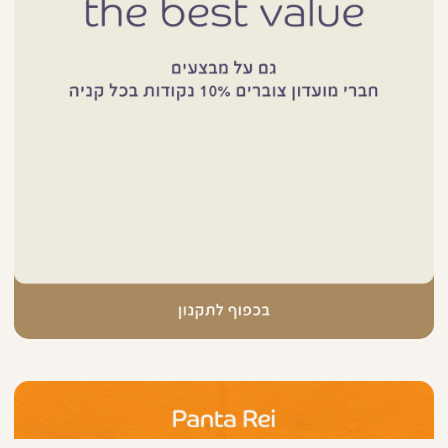
|
באנר
פרסום
עמוד