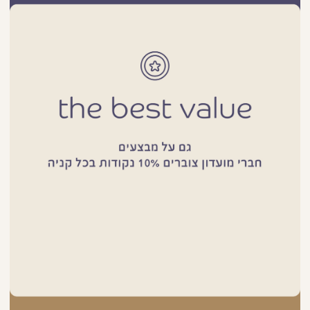
מוצר-
חברי
מועדון
צוברים
נק'
(551)