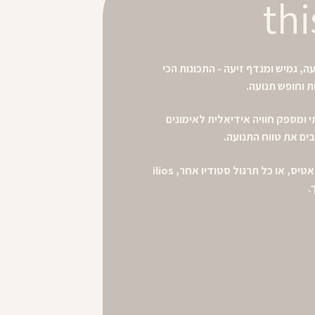
thi
ה, גמיש ומנדף זיעה - התכונות הכי
ת וחופש תנועה.
אתי ומספק חוויה אידיאלית לאימונים
ם את טווח התנועה.
אם הלב שלך נמצא ביוגה, פילאטיס, או כל תרגול סטודיו אחר, ilios
.