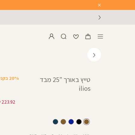
Close
Timer
20% בקניית 2 פריטים ומעלה
טייץ באורך ”25 מבד
ilios
חום
שחור
כחול
חום
נייבי