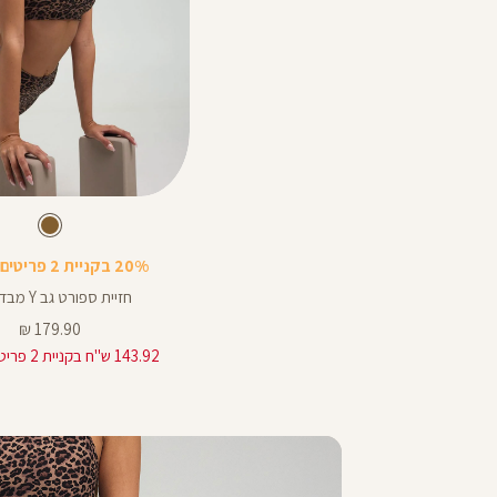
Color
Sports
חום
צבע
חום
חום
Bra
20% בקניית 2 פריטים ומעלה
חזיית ספורט גב Y מבד ilios
מחיר
179.90 ₪
מוצר
143.92 ש"ח בקניית 2 פריטים ומעלה