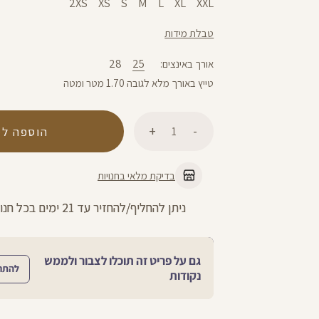
2XS
XS
S
M
L
XL
XXL
טבלת מידות
28
25
אורך באינצים
טייץ באורך מלא לגובה 1.70 מטר ומטה
כמות
הוספה לס
בדיקת מלאי בחנויות
החזרות חינם עם שליח עד הבית - לכל 
גם על פריט זה תוכלו לצבור ולממש
להתח
נקודות