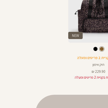
NEW
חום
צבע
חום
שחור
תיק אימון
מחיר
229.90 ₪
מוצר