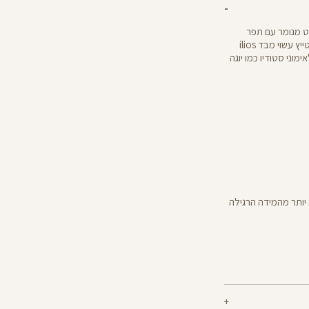
כל אימוני הסטודיו. אורך ”25 בפרינט מנומר עם תפר
אמצע ארוך שמבטיח למתיחה שלך פוטנציאל אינסופי. הטייץ עשוי מבד ilios
מוני סטודיו כמו יוגה
יותר מהמידה הרגילה