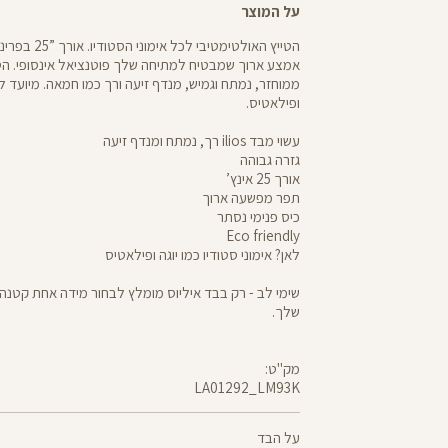
על המוצר
הטייץ האולטימטיבי ל
ממוחזר, נמתח וגמיש, מנדף זיעה ורך כמו חמאה. מיועד לאי
ופילאטיס.
עשוי מבד ilios רך, נמתח ומנדף זיעה
גזרה גבוהה
אורך 25 אינץ’
תפר מפשעה ארוך
כיס פנימי נסתר
Eco friendly
לאן? אימוני סטודיו כמו יוגה ופילאטיס
שימי לב - רק בבד איליוס מומלץ לבחור מידה אחת קטנה 
שלך.
מק"ט:
LA01292_LM93K
LA01292
Pants
על הבד