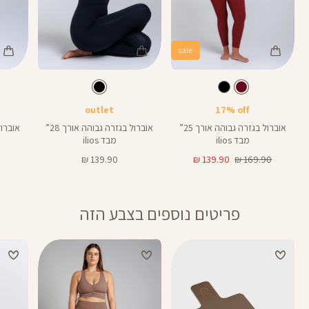
sale
Color
Color
Color
25
28
Pants
Pants
Pant
צבע
בורדו
צבע
שחור
בורדו
שחור
שחור
אורך
אורך
אורך
25
25
28
25
אינצים
באינצים
באינצים
outlet
17% off
28
25
אוברול בגזרה גבוהה אורך 25”
אוברול בגזרה גבוהה אורך 28”
מבד ilios
מבד ilios
מחיר
מחיר
מחיר
139.90 ₪
139.90 ₪
169.90 ₪
רגיל
מוצר
מוצר
פריטים נוספים בצבע הזה