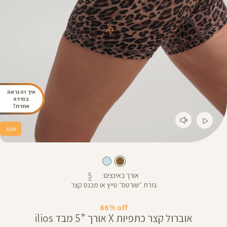
איך זה נראה
במידה
אחרת?
sale
5
אורך באינצים
גזרת ״שורטס״ טייץ או מכנס קצר
66% off
אוברול קצר כתפיות X אורך ”5 מבד ilios