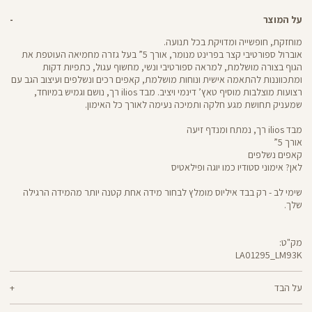
על המוצר
מוחזקת, חופשייה ומדויקת בכל תנועה.
אוברול ספורטיבי קצר בפרינט מנומר, אורך 5” בעל גזרה מחמיאה העוטפת את
הגוף בצורה מושלמת, למראה ספורטיבי ונשי, מחשוף עגול, כתפיות דקות
ומתכווננות להתאמה אישית ונוחות מושלמת, קאפים רכים ונשלפים ועיצוב הגב עם
רצועות מוצלבות מוסיף טאץ’ דינמי ויציב. מבד ilios רך, נושם וגמיש במיוחד,
שמעניק תחושת מגע חלקה ותמיכה נעימה לאורך כל האימון.
מבד ilios רך, נמתח ומנדף זיעה
אורך 5”
קאפים נשלפים
לאן? אימוני סטודיו כמו יוגה ופילאטיס
שימי לב - רק בבד איליוס מומלץ לבחור מידה אחת קטנה יותר מהמידה הרגילה
שלך.
מק"ט:
LA01295_LM93K
LA01295
Pants
על הבד
80% ניילון ממוחזר, 20% לייקרה