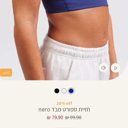
sale
20% off
חזיית ספורט מבד nero
מחיר
מחיר
79.90 ₪
99.90 ₪
רגיל
מוצר