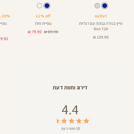
Color
Color
Color
Shirt
Shirt
Pant
צבע
כחול
צבע
כחול
כחול
כחול
כחול
אורך
28
28
אינצים
outlet
11% off
20% בקניית 2 פריטים ומעלה
טייץ בגזרה גבוהה עם רגליות
גופיית פולו
גופיית א
מבד ilios
מחיר
מחיר
79.90 ₪
89.90 ₪
מחיר
רגיל
מוצר
139.90 ₪
מוצר
דירוג וחוות דעת
4.4
18 חוות דעת