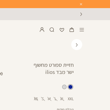
Close
Timer
חזיית ספורט מחשוף
ישר מבד ilios
מח
 ₪
רגי
כחול
אפור
XS
S
M
L
XL
XXL
טבלת מידות