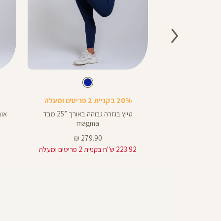
Color
Color
Pants
Pants
צבע
כחול
צבע
כחול
כחול
כחול
ול
אפור
כחול
אורך
או
out
20% בקניית 2 פריטים ומעלה
באינצים
באינ
25
25
רגליות מבד ilios
טייץ בגזרה גבוהה באורך ”25 מבד
אוברו
25
25
magma
139
מחיר
279.90 ₪
מוצר
223.92 ש"ח בקניית 2 פריטים ומעלה