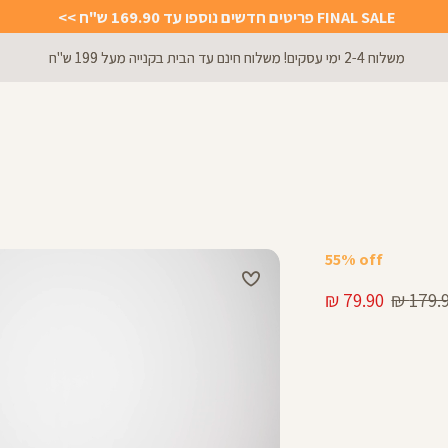
FINAL SALE פריטים חדשים נוספו עד 169.90 ש"ח >>
משלוח 2-4 ימי עסקים! משלוח חינם עד הבית בקנייה מעל 199 ש"ח
55% off
יר
מחיר
79.90 ₪
179.90
ל
מוצר