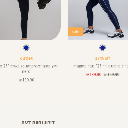
sale
Color
r
Pants
צבע
כחול
צבע
כחול
כחול
כחול
כחול
רך
אורך
outlet
17% off
צים
באינצים
25
ל פייפינג אורך 25” מבד magma
טייץ פסים roof
25
nero
מחיר
מחיר
139.90 ₪
169.90 ₪
רגיל
מוצר
מחיר
139.90 ₪
מוצר
דירוג וחוות דעת