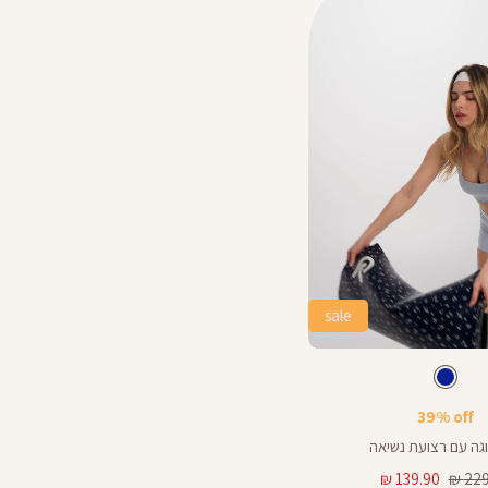
sale
צבע
כחול
כחול
39% off
וגה עם רצועת נשיאה
מחיר
139.90 ₪
229.