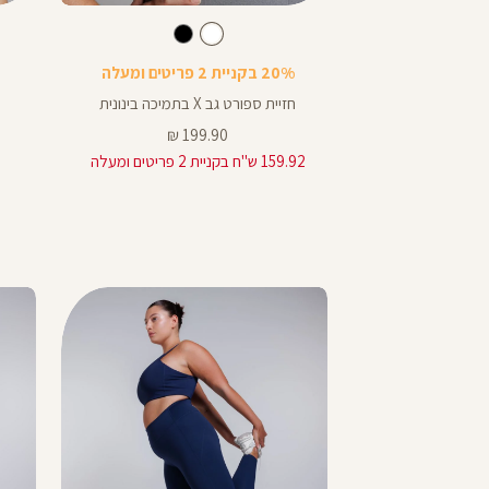
Color
Color
Sports
Sports
בע
חור
לבן
צבע
לבן
שחור
ר
לבן
לבן
שחור
Bra
Bra
out
20% בקניית 2 פריטים ומעלה
ili
חזיית ספורט גב X בתמיכה בינונית
מחיר
199.90 ₪
89
מוצר
159.92 ש"ח בקניית 2 פריטים ומעלה