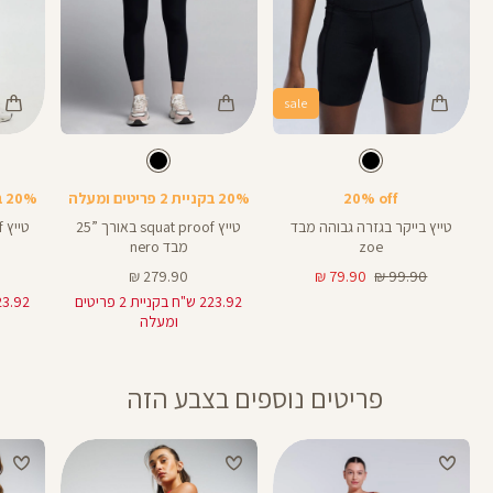
sale
Color
Color
Color
Pants
Pants
Pant
צבע
שחור
צבע
שחור
שחור
שחור
שחור
אורך
אורך
אורך
28
25
8
28
25
8
אינצים
באינצים
באינצים
20% off
20% בקניית 2 פריטים ומעלה
20% בקניית 2 פריטים ומעלה
טייץ בייקר בגזרה גבוהה מבד
טייץ squat proof באורך ”25
zoe
מבד nero
מחיר
מחיר
מחיר
279.90 ₪
79.90 ₪
99.90 ₪
רגיל
מוצר
מוצר
223.92 ש"ח בקניית 2 פריטים
ומעלה
פריטים נוספים בצבע הזה