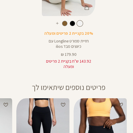
Color
Sports
לבן
צבע
לבן
עוד
Bra
צבעים
20% בקניית 2 פריטים ומעלה
חזיית ספורט Longline עם
כיווצים מבד ilios
מחיר
179.90 ₪
מוצר
143.92 ש"ח בקניית 2 פריטים
ומעלה
פריטים נוספים שיתאימו לך