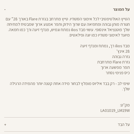
על המוצר
הטייץ האולטימטיבי לכל אימוני הסטודיו. טייץ מתרחב בגזרת Flare באורך 28” עם
חגורת מותן גבוהה ומחמיאה עם שרוך הידוק ותפר אמצע ארוך שמבטיח למתיחה
שלך פוטנציאל אינסופי. עשוי מבד ilios נמתח וגמיש, מנדף זיעה ורך כמו חמאה.
מיועד לאימוני סטודיו כמו יוגה ופילאטיס.
מבד ilios רך, נמתח ומנדף זיעה
28 אינץ’
גזרה גבוהה
גזרת Flare מתרחבת
תפר מפשעה ארוך
כיס פנימי נסתר
שימי לב - רק בבד איליוס מומלץ לבחור מידה אחת קטנה יותר מהמידה הרגילה
שלך.
מק"ט:
LA01019_LM19W
LA01019
Pants
על הבד
80% ניילון ממוחזר, 20% לייקרה