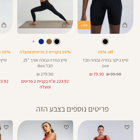
sale
Color
Color
Color
28
25
Pants
Pants
Pant
צבע
שחור
צבע
שחור
שחור
שחור
שחור
אורך
אורך
אורך
עוד
8
28
25
8
אינצים
באינצים
באינצים
צבעים
20% off
20% בקניית 2 פריטים ומעלה
20% בקניית 2 פריטים ומעלה
25
28
טייץ בייקר בגזרה גבוהה מבד
טייץ בגזרה גבוהה אורך ”25
zoe
מבד ilios
מחיר
מחיר
מחיר
279.90 ₪
79.90 ₪
99.90 ₪
רגיל
מוצר
מוצר
223.92 ש"ח בקניית 2 פריטים
ומעלה
פריטים נוספים בצבע הזה