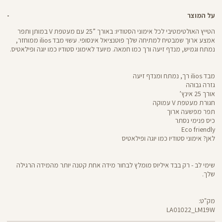
על המוצר
הטייץ האולטימטיבי לכל אימוני הסטודיו: באורך ”25 עם מעטפת V במותן ותפר
אמצע ארוך שמבטיח למתיחה שלך פוטנציאל אינסופי. עשוי מבד ilios ממוחזר,
נמתח וגמיש, מנדף זיעה ורך כמו חמאה. מיועד לאימוני סטודיו כמו יוגה ופילאטיס.
מבד ilios רך, נמתח ומנדף זיעה
גזרה גבוהה
אורך 25 אינץ’
חגורת מעטפת V עמוקה
תפר מפשעה ארוך
כיס פנימי נסתר
Eco friendly
לאן? אימוני סטודיו כמו יוגה ופילאטיס
שימי לב - רק בבד איליוס מומלץ לבחור מידה אחת קטנה יותר מהמידה הרגילה
שלך.
מק"ט:
LA01022_LM19W
LA01022
Pants