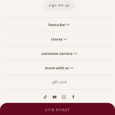
sign me up
Panta
Rei
Panta Rei
stores
stores
customer
service
customer service
move
with
move with us
us
gift card
tiktok
youtube
instagram
facebook
לבחירת מידה