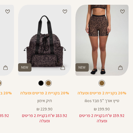
מבצע 1+1מתנה – ההנחה תחושב על הפריט הזול מבניהם. יש לבחור 2 יחידות
מהמגוון שבמבצע.
מבצע 20% בקניית 2 פריטים ומעלה- יש לרכוש מעל 2 מוצרים על מנת לקבל את
ההנחה.
המבצעים תקפים על המוצרים המשתתפים במבצע בלבד, המסומנים באתר
בתווית (סטמפת) מבצע.
NEW
NEW
Color
Color
Color
Pan
תיק
בקבוק
חום
צבע
חום
צבע
חום
חום
חום
אורך
5
5
ינצים
20% בקניית 2 פריטים ומעלה
20% בקניית 2 פריטים ומעלה
20% בקניית 2 פריטים ומעלה
טייץ אורך ”5 מבד ilios
תיק אימון
מחיר
מחיר
229.90 ₪
199.90 ₪
מוצר
מוצר
159.92 ש"ח בקניית 2 פריטים
183.92 ש"ח בקניית 2 פריטים
ומעלה
ומעלה