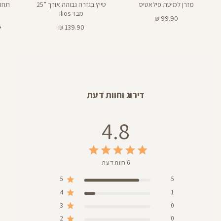
מזרן למיטת פילאטיס
טייץ בגזרה גבוהה אורך ”25
תחתו
מבד ilios
מחיר
99.90 ₪
מוצר
מחיר
מ
₪
139.90 ₪
מוצר
רג
דירוג וחוות דעת
4.8
6 חוות דעת
5
5
4
1
3
0
2
0