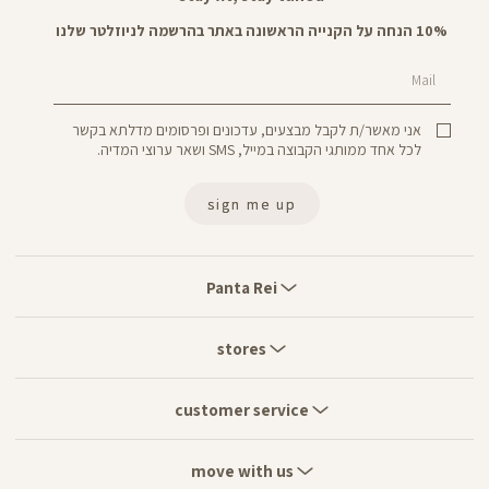
10% הנחה על הקנייה הראשונה באתר בהרשמה לניוזלטר שלנו
Mail
אני מאשר/ת לקבל מבצעים, עדכונים ופרסומים מדלתא בקשר
לכל אחד ממותגי הקבוצה במייל, SMS ושאר ערוצי המדיה.
sign me up
Panta
Rei
Panta Rei
stores
stores
customer
service
customer service
move
with
move with us
us