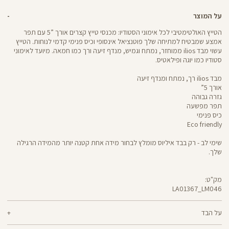
על המוצר
הטייץ האולטימטיבי לכל אימוני הסטודיו: מכנסי טייץ קצרים אורך ”5 עם תפר
אמצע שמבטיח למתיחה שלך פוטנציאל אינסופי וכיס פנימי קדמי לנוחות. הטייץ
עשוי מבד ilios ממוחזר, נמתח וגמיש, מנדף זיעה ורך כמו חמאה. מיועד לאימוני
סטודיו כמו יוגה ופילאטיס.
מבד ilios רך, נמתח ומנדף זיעה
אורך 5”
גזרה גבוהה
תפר מפשעה
כיס פנימי
Eco friendly
שימי לב - רק בבד איליוס מומלץ לבחור מידה אחת קטנה יותר מהמידה הרגילה
שלך.
מק"ט:
LA01367_LM046
LA01367
Pants
על הבד
80% ניילון ממוחזר, 20% לייקרה