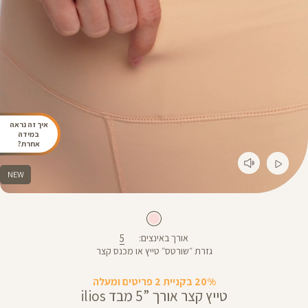
איך זה נראה
במידה
אחרת?
NEW
5
אורך באינצים
גזרת ״שורטס״ טייץ או מכנס קצר
20% בקניית 2 פריטים ומעלה
טייץ קצר אורך ”5 מבד ilios