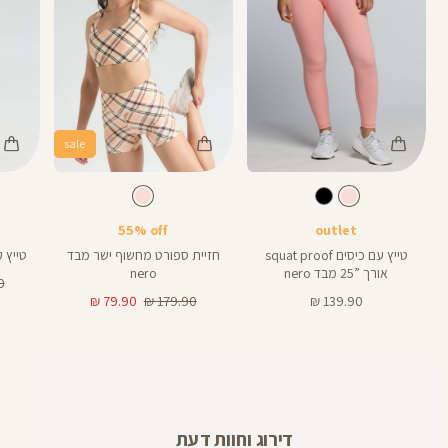
sale
Color
Color
Color
Pants
Sports
Pant
צבע
קורל
צבע
קורל
קורל
קורל
קורל
אורך
אורך
Bra
5
25
5
25
אינצים
באינצים
55% off
outlet
טייץ עם כיסים squat proof
חזיית ספורט מחשוף ישר מבד
טייץ קצר 
אורך ”25 מבד nero
nero
מח
₪
מחיר
מחיר
מחיר
רג
79.90 ₪
179.90 ₪
139.90 ₪
מוצר
רגיל
מוצר
דירוג וחוות דעת